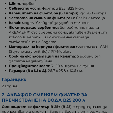
Цвят
: червен.
Съвместимост
: филтри B25, B25 Mg+.
Капацитет на филтъра (в литри):
до 200 литра.
Честота на смяна на филтър:
на всеки 2 месеца.
Капак
: модел "Слайдер" за удобно пълнене.
Филтриращи сорбенти:
йонообменни нишки
АКВАЛЕН™ със сребърни йони, активен въглен от
кокосови черупки и йонообменна смола за
омекотяване на водата.
Материал на корпуса / филтъра:
пластмаса - SAN
(Styrene-acrylonitrile) / PP-Moplen.
Срок на експлоатация на каната:
5 години от
датата на закупуване.
Производителност
: 3 - 10 минути на фуния.
Размери (В х Ш х Д)
: 26,7 x 25,8 x 10,6 см.
Гаранция:
2 години.
2. АКВАФОР СМЕНЯЕМ ФИЛТЪР ЗА
ПРЕЧИСТВАНЕ НА ВОДА B25 200 л
Сменящият се филтър B 25+ (
B 25
)
е предназначен за
пречистване и омекотяване на водата от чешмата.