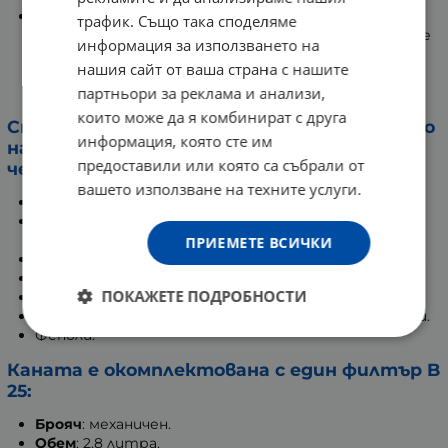
Карбонблок
- ново технологично постижение при
трафик. Също така споделяме
употребата на активен въглен. Характеризира се
информация за използването на
с монолитна конструкция и по-висока
нашия сайт от ваша страна с нашите
технологичност в сравнение с традиционните
партньори за реклама и анализи,
насипни филтри.
които може да я комбинират с друга
Сменяемите филтри на Аквафор ефикасно
информация, която сте им
намаляват най-вредните примеси в
предоставили или която са събрали от
чешмяната вода, като:
вашето използване на техните услуги.
Седименти - пясък, кал, ръжда и полени.
Хлор, хлороформ и други органични хлорни
съставки.
ПРИЕМЕТЕ ВСИЧКИ
Тежки метали: живак, олово, мед, желязо, алуминий.
Нефтохимикали.
ПОКАЖЕТЕ ПОДРОБНОСТИ
Бактерии.
Лекарства, включително хормони и антибиотици.
Феноли.
Каната е окомплектована с един филтър B
25:
Брояч
: механичен.
Обем
: 2,8 литра.