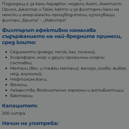
Подходящ е за кани Aquaphor, модели Агат, Аметист,
Орион, Джаспър и Тайм, както и за филтърни кани на
немски и американски производители, използващи
филтри „Брита” – „Макстра”.
Филтърът ефективно намалява
съдържанието на най-вредните примеси,
сред които:
Седименти (ръжда, пясък, кал, полени);
Хлороформ, хлор и други органични хлорни
съставки;
Метали (вкл. и тежки метали): желязо, олово, живак,
мед, алуминий;
Нефтохимикали;
Феноли;
Лекарства, включително хормони и антибиотици;
Бактерии.
Капацитет:
200 литра.
Начин на употреба: