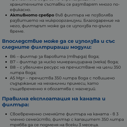
хранителните съставки се разтварят много по-
ефикасно.
Активното сребро
във филтъра не позволява
развитието на микроорганизми. Благодарение на
него, филтърът може да се използва по-дълго
време.
Впоследствие може да се използва и със
следните филтриращи модули:
B6 – филтър за варовита (твърда) вода;
B7 – филтър за ниско минерализирана (мека) вода;
B8 – с увеличен ресурс на пречистване на цели 350
литра вода;
A5 Mg+ – пречиства 350 литра вода с повишено
съдържание на механични примеси, като
същевременно я обогатява с магнезий.
Правилна експлоатация на каната и
филтъра:
Своевременно сменяйте филтъра на каната - в 3
членно семейство, филтър с капацитет 350 литра
трябва да се подменя на всеки 3 месеца.