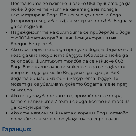
Поставяйте го плътно и равно във фунията, за да
може в долната част на каната да не попада
нефилтрирана вода. При силно замърсена вода
(например след авария), филтърът трябва веднага
да се подмени.
Надеждността на филтрите се проверява с вода
със 100-кратно превишени концентрации на
вредни вещества.
Ако филтърът спре да пропуска вода, е възможно в
него да има мехурчета въздух. Това лесно може да
се оправи. Филтърът трябва да се накисне във
вода в хоризонтално положение и да се разклати
енергично, за да може въздухът да излезе. Във
водата винаги има фини мехурчета въздух. Те
могат да се увеличат, докато водата тече през
филтъра.
Ако не използвате каната, промийте филтъра,
като я напълните 2 пъти с вода, която не трябва
да консумирате.
Ако сте напълнили каната с гореща вода, отново
промийте филтъра по указания по-горе начин.
Гаранция
: