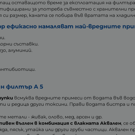
итащ оставащото време за експлоатация на филтъра
ертифицирани за употреба съвместно с хранителни п
 си размер, каната се побира във вратата на хладилн
 ефикасно намаляват най-вредните прим
ни.
лорни съставки.
зо, алуминий.
 антибиотици.
ин филтър А 5
рупки
всмуква вредните примеси от водата във водо
и и редица други токсини. Прави водата бистра и п
метали - живак, олово, мед, арсен и др.
тивен въглен в комбинация с влакната Аквален
, се 
да, пясък, утайка или други груби частици. Аквален 