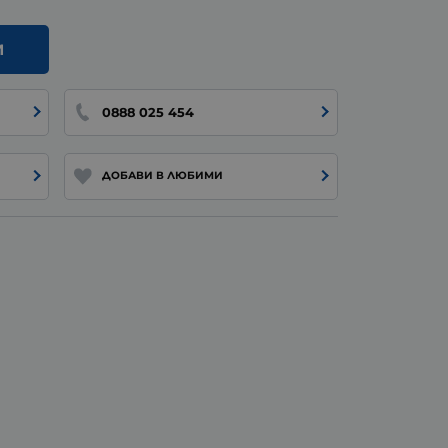
И
0888 025 454
ДОБАВИ В ЛЮБИМИ