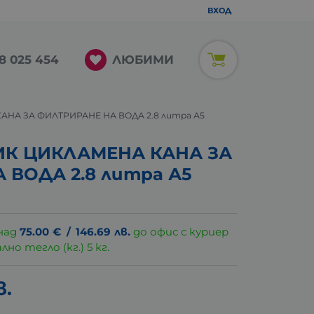
ВХОД
ЛЮБИМИ
8 025 454
НА ЗА ФИЛТРИРАНЕ НА ВОДА 2.8 литра А5
ИК ЦИКЛАМЕНА КАНА ЗА
 ВОДА 2.8 литра А5
над
75.00
€
/
146.69
лв.
до офис с куриер
о тегло (кг.) 5 кг.
в.