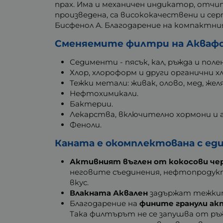
прах. Има и механичен индикатор, отч
произведена, са висококачествени и с
Бисфенол А. Благодарение на компактния
Сменяемите филтри на Аквафор
Седименти - пясък, кал, ръжда и поле
Хлор, хлороформ и други органични х
Тежки метали: живак, олово, мед, желя
Нефтохимикали.
Бактерии.
Лекарства, включително хормони и
Феноли.
Каната е окомплектована с ед
Активният въглен от кокосови че
неговите съединения, нефтопродукт
вкус.
Влакната Аквален
задържат тежките 
Благодарение на
фините гранули ак
Така филтърът не се запушва от ръж