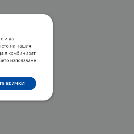
е и да
нето на нашия
 да я комбинират
ашето използване
ТЕ ВСИЧКИ