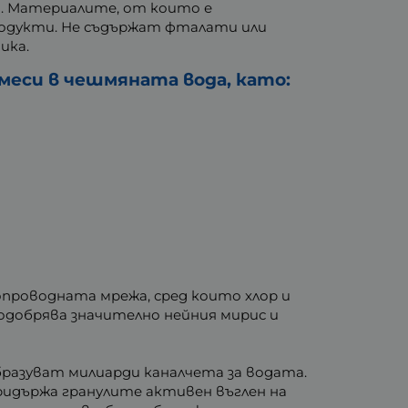
. Материалите, от които е
родукти. Не съдържат фталати или
ика.
еси в чешмяната вода, като:
проводната мрежа, сред които хлор и
одобрява значително нейния мирис и
образуват милиарди каналчета за водата.
придържа гранулите активен въглен на