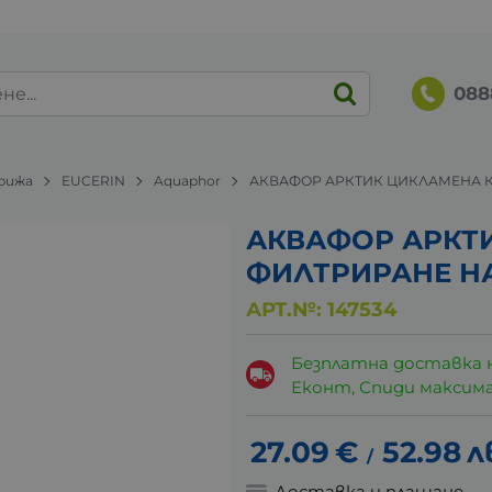
088
грижа
EUCERIN
Aquaphor
АКВАФОР АРКТИК ЦИКЛАМЕНА КА
АКВАФОР АРКТ
ФИЛТРИРАНЕ НА
АРТ.№:
147534
Безплатна доставка 
Еконт, Спиди максималн
27.09
€
52.98
л
/
Доставка и плащане