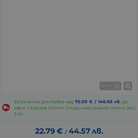
1 от 2
Безплатна доставка над
75.00
€
/
146.69
лв.
до
офис с куриер Еконт, Спиди максимално тегло (кг.)
5 кг.
22.79
€
44.57
лв.
/