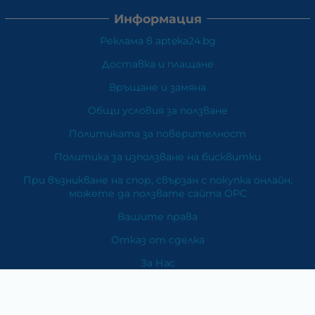
Информация
Реклама в apteka24.bg
Доставка и плащане
Връщане и замяна
Общи условия за ползване
Политиката за поверителност
Политика за използване на бисквитки
При възникване на спор, свързан с покупка онлайн,
можете да ползвате сайта ОРС
Вашите права
Отказ от сделка
За Нас
Карта на сайта
Контакти