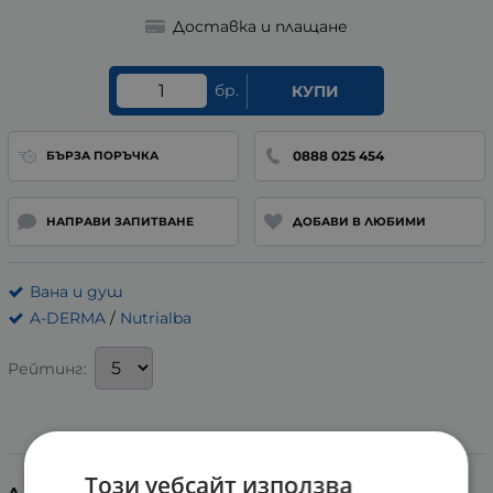
Доставка и плащане
бр.
КУПИ
0888 025 454
БЪРЗА ПОРЪЧКА
НАПРАВИ ЗАПИТВАНЕ
ДОБАВИ В ЛЮБИМИ
Вана и душ
A-DERMA
/
Nutrialba
Рейтинг:
Информация
Този уебсайт използва