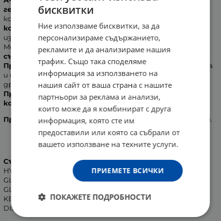
А-дерма душ-гел ултра рич
е
свръхобогатена душ-
бисквитки
гел форма
, предназначена
за чувствителна и суха
кожа. Продуктът е
с деликатна измивна база и
Ние използваме бисквитки, за да
компенсиращ агент Clean Care Complex™
. С едно
персонализираме съдържанието,
измиване подхранва, предпазва и почиства кожата.
Може да се използва както за тяло, така и за лице.
Не
рекламите и да анализираме нашия
съдържа сапун.
трафик. Също така споделяме
Приложение
: Продуктът се нанася върху влажна кожа
информация за използването на
и се изплаква. С физиологично pH. Не причинява
нашия сайт от ваша страна с нашите
дразнене на очите. За деца и възрастни.
Продуктът е тестван под дермо-педиатричен
партньори за реклама и анализи,
контрол.
които може да я комбинират с друга
Производител
: Пиер Фабр Дермо-Козметик, Франция.
информация, която сте им
предоставили или която са събрали от
вашето използване на техните услуги.
Състав
: WATER (AQUA), HYDROGENATED STARCH
ПРИЕМЕТЕ ВСИЧКИ
HYDROLYSATE, GLYCERIN, CETEARETH-60 MYRISTYL
GLYCOL, SODIUM LAUROYL METHYL ISETHIONATE, DECYL
GLUCOSIDE, POLYSORBATE 20, AVENA SATIVA (OAT)
ПОКАЖЕТЕ ПОДРОБНОСТИ
KERNEL EXTRACT (AVENA SATIVA KERNEL EXTRACT),
DISODIU