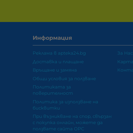
Информация
Реклама в apteka24.bg
За Нас
Доставка и плащане
Карта
Връщане и замяна
Конт
Общи условия за ползване
Политиката за
поверителност
Политика за използване на
бисквитки
При възникване на спор, свързан
с покупка онлайн, можете да
ползвате сайта ОРС