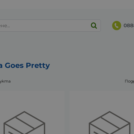
088
a Goes Pretty
дукта
Под