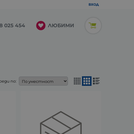
ВХОД
ЛЮБИМИ
8 025 454
реди по: