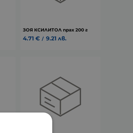
ЗОЯ КСИЛИТОЛ прах 200 г
4.71
€
9.21
лв.
/