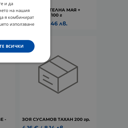
е и да
ЗОЯ ХРАНИТЕЛНА МАЯ +
нето на нашия
ВИТАМИН D 100 г
 да я комбинират
5.86
€
11.46
лв.
/
ашето използване
ТЕ ВСИЧКИ
Е -
ЗОЯ СУСАМОВ ТАХАН 200 гр.
4.16
€
8.14
лв.