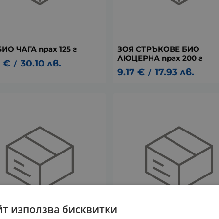
ИО ЧАГА прах 125 г
ЗОЯ СТРЪКОВЕ БИО
ЛЮЦЕРНА прах 200 г
9
€
30.10
лв.
/
9.17
€
17.93
лв.
/
йт използва бисквитки