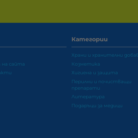
Категории
Храни и хранителни доба
 на сайта
Козметика
акти
Хигиена и защита
Перилни и почистващи
препарати
Литература
Подаръци за медици