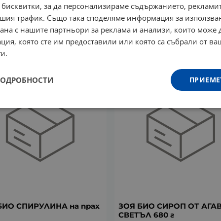
 бисквитки, за да персонализираме съдържанието, рекламит
БИО КОТЕШКИ НОКЪТ
ЗОЯ БИО ИНДИЙСКИ
шия трафик. Също така споделяме информация за използва
125 г
ЖИВОВЛЯК (ХУСК) 250 г
рана с нашите партньори за реклама и анализи, които може
€
23.04
лв.
9.82
€
19.21
лв.
/
/
ция, която сте им предоставили или която са събрали от в
и.
ПОДРОБНОСТИ
ПРИЕМЕ
БИО СПИРУЛИНА на прах
ЗОЯ БИО СИРОП ОТ АГАВ
СВЕТЪЛ 680 г