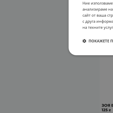
Ние използваме
ЗОЯ 
анализираме на
прах 
сайт от ваша ст
11.78
с друга информа
на техните услуг
ПОКАЖЕТЕ 
ЗОЯ 
125 г