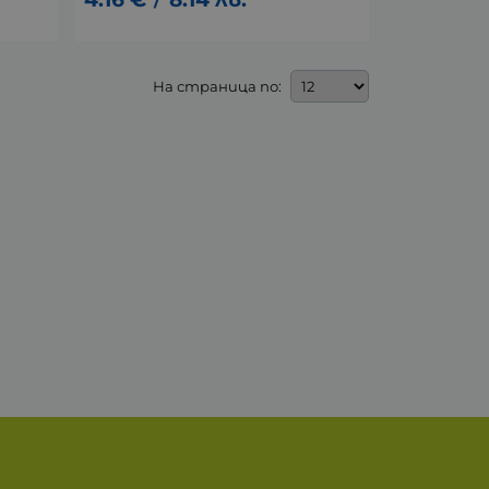
/
На страница по: