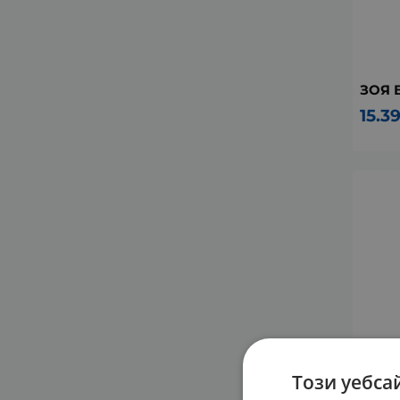
ЗОЯ Б
15.3
Този уебса