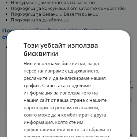
Натурален заместител на кафето.
Подходящ за консумация от цялото семейство.
Подходящ за Вегани и Вегетарианци.
Подходящ за Диабетици.
Полезни действия на активните
съставки:
Този уебсайт използва
Цикория
бисквитки
Цикорията е богата на витамини и минерали,
включително и калий, калций, цинк, желязо,
Ние използваме бисквитки, за да
магнезий, манган, витамини В6, К, А, С и Е. Това
персонализираме съдържанието,
обяснява всички ползи за здравето, които
осигурява цикорията за организма.
рекламите и да анализираме нашия
Цикорията подобрява сърдечната дейност. Тя
трафик. Също така споделяме
съдържа растителни феноли, които действат
информация за използването на
антиаритмично и антитромботично.
Фенолите са антиоксиданти, които спомагат
нашия сайт от ваша страна с нашите
за подобряването на плазмата и кръвта.
партньори за реклама и анализи,
Инулинът, извлечен от корени на цикория е
които може да я комбинират с друга
полезен за храносмилането, но освен това е
информация, която сте им
доказано, че спомага за намаляване на лошия
холестерол. Лошият холестерол е една от
предоставили или която са събрали от
главните причините за високо кръвно налягане
вашето използване на техните услуги.