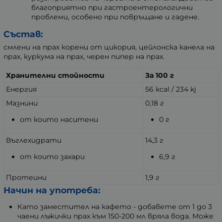
благоприятно при гастроентерологични
проблеми, особено при повръщане и гадене.
Състав:
смлени на прах корени от цикория, цейлонска канела на
прах, куркума на прах, черен пипер на прах.
Хранителни стойности
За 100 г
Енергия
56 kcal / 234 kj
Мазнини
0,18 г
от които наситени
0 г
Въглехидрати
14,3 г
от които захари
6,9 г
Протеини
1,9 г
Начин на употреба:
Като заместител на кафето - добавете от 1 до 3
чаени лъжички прах към 150-200 мл вряла вода. Може