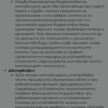
Оказва благоприятно въздействие на
метаболизма, действа облекчаващо при подут
корем и газове, спомага процесите на
храносмилане и отслабване. Смята се, че
препоръчителната дневна доза от 1 ч.л.
притежава чудесно въздействие върху
организма. Черният пипер провокира потене и
уриниране. Тези процеси спомагат тялото да
се прочисти от токсините и излишното
количество вода. Освен това черният пипер
спомага за разграждането на мастните
клетки. Тези му качества го правят
изключително подходящ за употреба от
спортисти, хора на диета или такива, които
контролират теглото си.
Джинджифил
Той е мощен антиоксидант, употребяван
често при различни възпаления, както и при
ревматоиден артрит. Джинджеролите
съдържащи се в корените на растението,
оказват благоприятно въздействие при
ревматоиден артрит и остеоартрит.
Спомага за успокояването на различни
разстройства на червата и стомаха. Действа