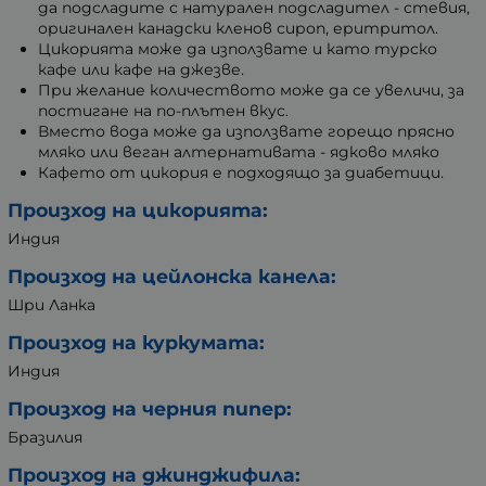
да подсладите с натурален подсладител - стевия,
оригинален канадски кленов сироп, еритритол.
Цикорията може да използвате и като турско
кафе или кафе на джезве.
При желание количеството може да се увеличи, за
постигане на по-плътен вкус.
Вместо вода може да използвате горещо прясно
мляко или веган алтернативата - ядково мляко
Кафето от цикория е подходящо за диабетици.
Произход на цикорията:
Индия
Произход на цейлонска канела:
Шри Ланка
Произход на куркумата:
Индия
Произход на черния пипер:
Бразилия
Произход на джинджифила: