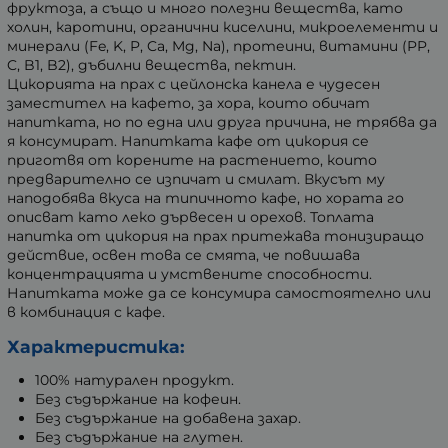
фруктоза, а също и много полезни вещества, като
холин, каротини, органични киселини, микроелементи и
минерали (Fe, K, P, Ca, Mg, Na), протеини, витамини (PP,
C, B1, B2), дъбилни вещества, пектин.
Цикорията на прах с цейлонска канела е чудесен
заместител на кафето, за хора, които обичат
напитката, но по една или друга причина, не трябва да
я консумират. Напитката кафе от цикория се
приготвя от корените на растението, които
предварително се изпичат и смилат. Вкусът му
наподобява вкуса на типичното кафе, но хората го
описват като леко дървесен и орехов. Топлата
напитка от цикория на прах притежава тонизиращо
действие, освен това се смята, че повишава
концентрацията и умствените способности.
Напитката може да се консумира самостоятелно или
в комбинация с кафе.
Характеристика:
100% натурален продукт.
Без съдържание на кофеин.
Без съдържание на добавена захар.
Без съдържание на глутен.