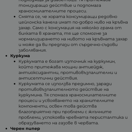
тонизиращо действие и подпомага
храносмилателните процеси.
Смята се, че хората консумиращи редовно
цейлонска канела имат по-добро ниво на кръвна
захар. Само с консумация на няколко грама от
билката в храната, тя ще спомогне за
нормализирането на нивото на кръвната захар
и може да ви предпази от сърдечно-съдови
заболявания.
Куркума
Куркумата е богат източник на куркумин,
който притежава мощни антиейдж,
антиоксидантни, противовъзпалителни и
антисептични действия.
Куркумата се използва предимно, заради
противовъзпалителното действие на
куркумина. Тя спомага храносмилателните
процеси и усвояването на хранителните
компоненти, освен това действа
благоприятно при проблеми с жлъчните
проблеми, успокоява чревната перисталтика и
образуването на газове в червата.
Черен пипер