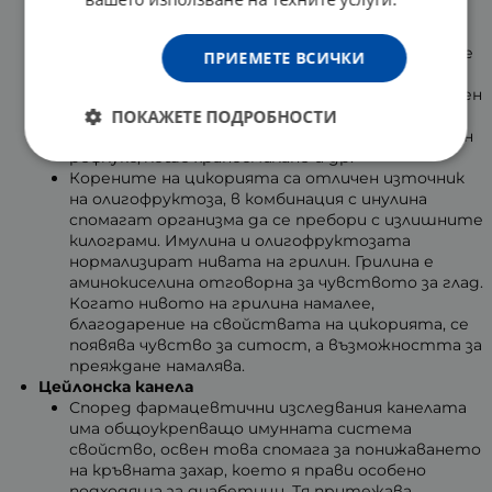
и атеросклероза.
Инулинът е вид пробиотични фибри, които се
съдържат в корена на цикорията. Той често се
ПРИЕМЕТЕ ВСИЧКИ
свързва с процеса на отслабване и
подобряването на работата на червата. Освен
ПОКАЖЕТЕ ПОДРОБНОСТИ
това спомага за борбата с чревните и
храносмилателните проблеми, като киселинен
рефлукс, лошо храносмилане и др.
Корените на цикорията са отличен източник
на олигофруктоза, в комбинация с инулина
спомагат организма да се пребори с излишните
килограми. Имулина и олигофруктозата
нормализират нивата на грилин. Грилина е
аминокиселина отговорна за чувството за глад.
Когато нивото на грилина намалее,
благодарение на свойствата на цикорията, се
появява чувство за ситост, а възможността за
преяждане намалява.
Цейлонска канела
Според фармацевтични изследвания канелата
има общоукрепващо имунната система
свойство, освен това спомага за понижаването
на кръвната захар, което я прави особено
подходяща за диабетици. Тя притежава