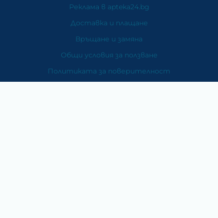
Реклама в apteka24.bg
Доставка и плащане
Връщане и замяна
Общи условия за ползване
Политиката за поверителност
Политика за използване на бисквитки
При възникване на спор, свързан с покупка онлайн,
можете да ползвате сайта ОРС
Вашите права
Отказ от сделка
За Нас
Карта на сайта
Контакти
Категории