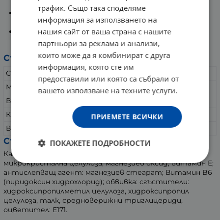
неврологичните функции.
трафик. Също така споделяме
Витамин E осигурява защита за клетките срещу
информация за използването на
окислителното увреждане.
нашия сайт от ваша страна с нашите
Витамин B6 е коензим на множество реакции.
Подобрява работата на нервната система.
партньори за реклама и анализи,
които може да я комбинират с друга
Състав:
информация, която сте им
Състав
за 1 таблетка
за 2 таблетки
предоставили или която са събрали от
Магнезий
50 мг /13%*/
100 мг /26%*/
вашето използване на техните услуги.
Витамин B6
1 мг /71%*/
2 мг /142%*/
Калий
70 мг /4%*/
140 мг /8%*/
ПРИЕМЕТЕ ВСИЧКИ
Витамин E
5 мг α-TE /42%*/
10 мг α-TE /84%*/
Съдържание:
ПОКАЖЕТЕ ПОДРОБНОСТИ
Калиев карбонат, пълнители: изомалт,
микрокристална целулоза; магнезиев оксид, витамин E;
антислепващ агент: магнезиев стеарат; Витамин B6
(пиридоксин хидрохлорид); обвивка: сгъстители:
хидроксипропилметил целулоза, хидроксипропил
целулоза, талк, средноверижни триглицериди,
оцветител: Е171.