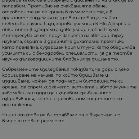
поправим. Противно на очакванията обаче,
отговорите не се крият в пулмологиите, а в
прашните подземия на древни гробища, тайни
съветски научни бази, хорови училища в Ню Джърси и
обвитите в изгорели газове улици на Сао Пауло.
Интересува се от проучванията на автори върху
науката, скрита в древните дихателни практики
като пранаяма, сударшан крия и тумо, като обединява
усилията си с белодробни специалисти, за да тества
научно дългогодишните вярвания за дишането.
Съвременните изследвания показват, че дори с леко
коригиране на начина, по който вдишваме и
издишваме, можем да подмладим вътрешните си
органи, да спрем хъркането, астмата и автоимунните
заболявания и дори да изправим гръбначните
изкривявания, както и да повишим спортните си
постижения.
Нищо от това не би трябвало да е възможно, но
въпреки това е реалност.