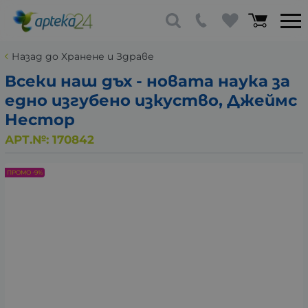
Назад до Хранене и Здраве
Всеки наш дъх - новата наука за
едно изгубено изкуство, Джеймс
Нестор
АРТ.№:
170842
ПРОМО -9%