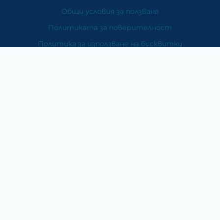
Общи условия за ползване
Политиката за поверителност
Политика за използване на бисквитки
При възникване на спор, свързан с покупка онлайн,
можете да ползвате сайта ОРС
Вашите права
Отказ от сделка
За Нас
Карта на сайта
Контакти
Категории
Храни и хранителни добавки
Козметика
Хигиена и защита