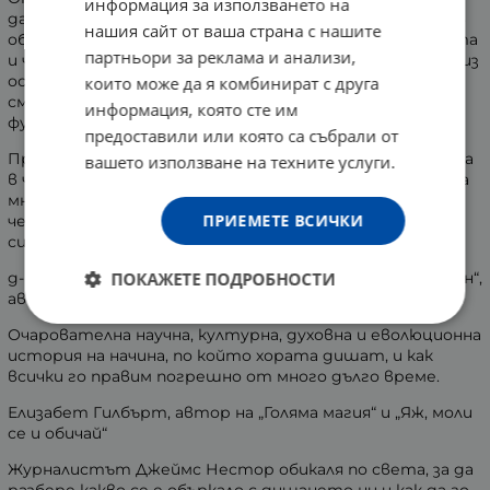
информация за използването на
давност, както и на най-съвременните изследвания в
нашия сайт от ваша страна с нашите
областта на пулмологията, психологията, биохимията
партньори за реклама и анализи,
и човешката физиология, „Всеки наш дъх“ преобръща из
основи конвенционалната мъдрост на всичко, което
които може да я комбинират с друга
смятаме, че знаем за най-основната си биологична
информация, която сте им
функция. Дишането ни никога вече няма да е същото.
предоставили или която са събрали от
Пробуждащо епично пътешествие, описващо упадъка
вашето използване на техните услуги.
в човешката еволюция, което обяснява защо толкова
много от нас са болни и изморени. Задължително
ПРИЕМЕТЕ ВСИЧКИ
четиво, разкриващо онова, което здравната ни
система не вижда.
д-р Стивън Парк, Медицински колеж „Алберт Айнщайн“,
ПОКАЖЕТЕ ПОДРОБНОСТИ
автор на „Прекъснатият сън“
Очарователна научна, културна, духовна и еволюционна
история на начина, по който хората дишат, и как
всички го правим погрешно от много дълго време.
Елизабет Гилбърт, автор на „Голяма магия“ и „Яж, моли
се и обичай“
Журналистът Джеймс Нестор обикаля по света, за да
разбере какво се е объркало с дишането ни и как да го