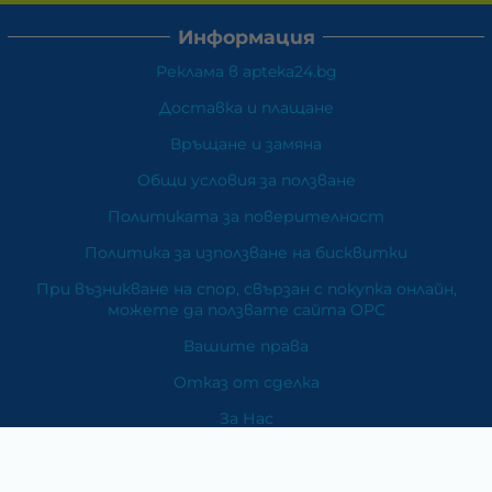
Информация
Реклама в apteka24.bg
Доставка и плащане
Връщане и замяна
Общи условия за ползване
Политиката за поверителност
Политика за използване на бисквитки
При възникване на спор, свързан с покупка онлайн,
можете да ползвате сайта ОРС
Вашите права
Отказ от сделка
За Нас
Карта на сайта
Контакти