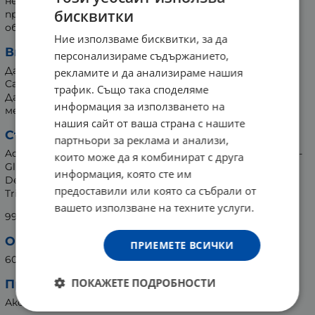
необходимото количество кърпички. За да запазите
бисквитки
продукта от изсушаване и замърсяване, залепете
обратно стикера.
Ние използваме бисквитки, за да
Внимание!
персонализираме съдържанието,
Да се избягва пряк контакт с очите!
рекламите и да анализираме нашия
Само за външна употреба!
трафик. Също така споделяме
Да се съхранява в закрити, хладни, сухи и проветриви
информация за използването на
места при температура до 5°C до 25°C.
нашия сайт от ваша страна с нашите
Състав:
партньори за реклама и анализи,
Aqua, PEG-7 Cocoglycerides, Polysorbate 20, Glycerin, Coco-
които може да я комбинират с друга
Glucoside, Glyceryl Oleate, Phenoxyethanol, Benzoic Acid,
информация, която сте им
Dehydroacetic Acid, Chamomilla Recutita Extract, Parfum,
предоставили или която са събрали от
Triethanolamine.
вашето използване на техните услуги.
99% съставка от естествен произход
Опаковка:
ПРИЕМЕТЕ ВСИЧКИ
60 броя
ПОКАЖЕТЕ ПОДРОБНОСТИ
Производител:
Аксон България АД, България