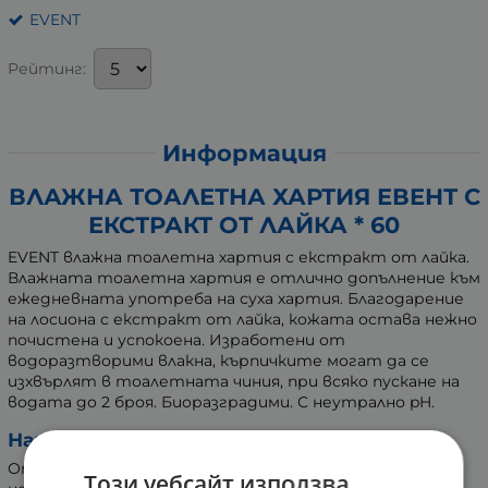
EVENT
Рейтинг:
Информация
ВЛАЖНА ТОАЛЕТНА ХАРТИЯ ЕВЕНТ С
ЕКСТРАКТ ОТ ЛАЙКА * 60
EVENT влажна тоалетна хартия с екстракт от лайка.
Влажната тоалетна хартия е отлично допълнение към
ежедневната употреба на суха хартия. Благодарение
на лосиона с екстракт от лайка, кожата остава нежно
почистена и успокоена. Изработени от
водоразтворими влакна, кърпичките могат да се
изхвърлят в тоалетната чиния, при всяко пускане на
водата до 2 броя. Биоразградими. С неутрално pH.
Начин на употреба:
Отлепете стикера, след което изтеглете
Този уебсайт използва