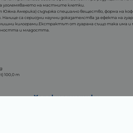
а уголемяването на мастните клетки.
 Южна Америка) съдържа специално вещество, форма на коф
 Налице са сериозни научни доказателства за ефекта на гуа
 излишни килограми.Екстрактът от гуарана също така има 
неността и младостта.
mg
t) 100,0 m
Характеристики
0.05