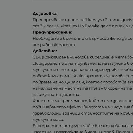
Дозировка:
Препоръчва се прием на 1 капсула 3 пъти дне
от 3 месеца. Vitaslim LINE може да се приема
Предупреждение:
Необходимо е бременни и кърмещи жени да се 
от рибен желатин).
Действие:
CLA (Конюгирана линолова киселина) е метаб
складирането и натрупването на мазнини в о
мускулите и по този начин подсигурява нео
повече килограми. Конюгираната линолова кис
по време на нощния сън, което способства а
намаляване на мастната тъкан в коремната о
на имунната защита.
Хромът е микроелемент, който има значение 
повишаването ефективността на инсулина в о
здравословни граници стойностите на кръвна
мускулна маса.
Екстрактът от зелен чай е богат на биолог
изгаряне и разграждане в черния дроб. По т