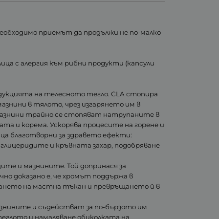
 необходимо приемът да продължи не по-малко
ица с алергия към рибни продукти (капсули
едукцията на телесното тегло. CLA стопира
азнини в тялото, чрез изгарянето им в
 мазнини трайно се стопяват натрупаните в
та и корема. Ускорява процесите на горене и
ица благотворни за здравето ефекти:
глицеридите и кръвната захар, подобряване
ите и мазнините. Той допринася за
о доказано е, че хромът поддържа в
ирането на мастна тъкан и превръщането й в
азнините и съдействат за по-бързото им
теглото и намаляване обиколката на