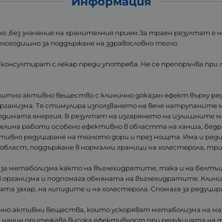
Информация
вно ,без значение на хранителния прием.За траен резултат е
 целогодишно за поддържане на здравословно тегло.
консултират с лекар преди употреба. Не се препоръчва при л
олитно активно вещество с клинично доказан ефект върху р
рганизма. Тя стимулира използването на вече натрупаните м
бходимата енергия. В резултат на изгарянето на излишните
елина работи особено ефективно в областта на ханша, бедра
ктивно редуциране на теглото дори и през нощта. Има и ред
бласт, поддържане в нормални граници на холестерола, три
за метаболизма както на въглехидратите, така и на белтъц
рганизма и подпомага обмяната на въглехидратите. Клиничн
та захар, на липидите и на холестерола. Спомага за редуц
ично активни вещества, които ускоряват метаболизма на м
ози начин притежава висока ефективност при редукцията на 