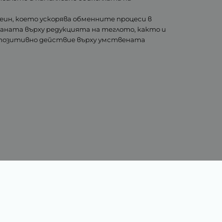
еин, което ускорява обменните процеси в
раната върху редукцията на теглото, както и
и позитивно действие върху умствената