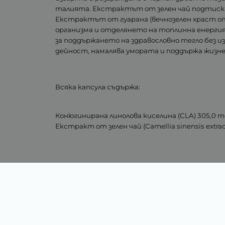
талията. Екстрактът от зелен чай подтиск
Екстрактът от гуарана (вечнозелен храст от
организма и отделянето на топлинна енергия.
за поддържането на здравословно тегло без
дейност, намалява умората и поддържа жиз
Всяка капсула съдържа:
Конюгинирана линолова киселина (CLA) 305,0 
Екстракт от зелен чай (Camellia sinensis extrac
Тегло (кг.)