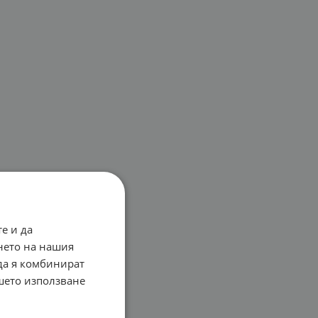
е и да
нето на нашия
 да я комбинират
ашето използване