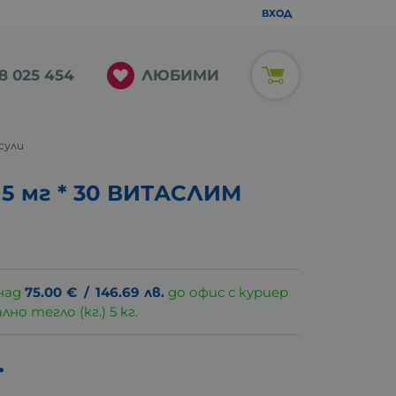
ВХОД
ЛЮБИМИ
8 025 454
псули
15 мг * 30 ВИТАСЛИМ
над
75.00
€
/
146.69
лв.
до офис с куриер
о тегло (кг.) 5 кг.
.