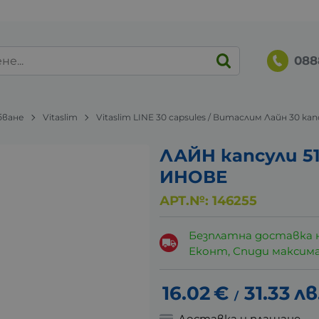
088
бване
Vitaslim
Vitaslim LINE 30 capsules / Витаслим Лайн 30 ка
ЛАЙН капсули 5
ИНОВЕ
АРТ.№:
146255
Безплатна доставка 
Еконт, Спиди максималн
16.02
€
31.33
лв
/
Доставка и плащане