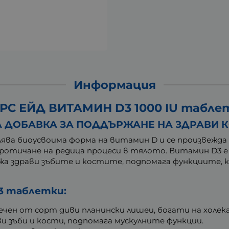
Информация
С ЕЙД ВИТАМИН D3 1000 IU таблет
 ДОБАВКА ЗА ПОДДЪРЖАНЕ НА ЗДРАВИ К
ява биоусвоима форма на витамин D и се произвежда 
протичане на редица процеси в тялото. Витамин D3 е
жа здрави зъбите и костите, подпомага функциите, 
3 таблетки:
чен от сорт диви планински лишеи, богати на холек
и зъби и кости, подпомага мускулните функции.