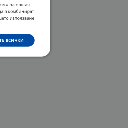
нето на нашия
 да я комбинират
ашето използване
ТЕ ВСИЧКИ