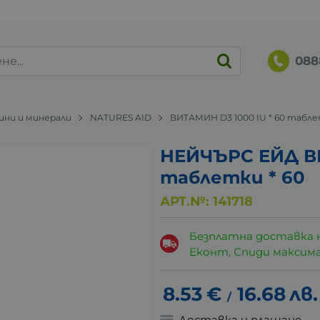
088
ни и минерали
NATURES AID
ВИТАМИН D3 1000 IU * 60 табл
НЕЙЧЪРС ЕЙД ВИ
таблетки * 60
АРТ.№:
141718
Безплатна доставка 
Еконт, Спиди максималн
8.53
€
16.68
лв.
/
Доставка и плащане