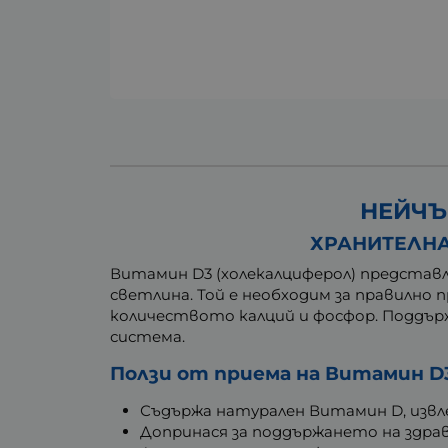
НЕЙЧЪР
ХРАНИТЕЛНА
Витамин D3 (холекалциферол) представл
светлина. Той е необходим за правилно 
количеството калций и фосфор. Поддър
система.
Ползи от приема на Витамин D
Съдържа натурален Витамин D, извле
Допринася за поддържането на здрав