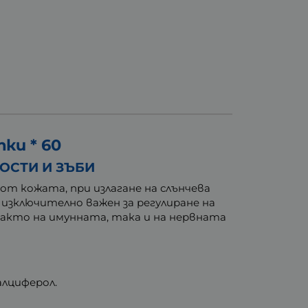
ки * 60
ОСТИ И ЗЪБИ
от кожата, при излагане на слънчева
 изключително важен за регулиране на
както на имунната, така и на нервната
алциферол.