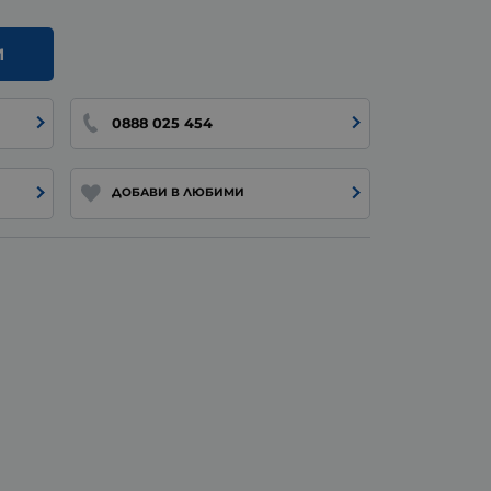
И
0888 025 454
ДОБАВИ В ЛЮБИМИ