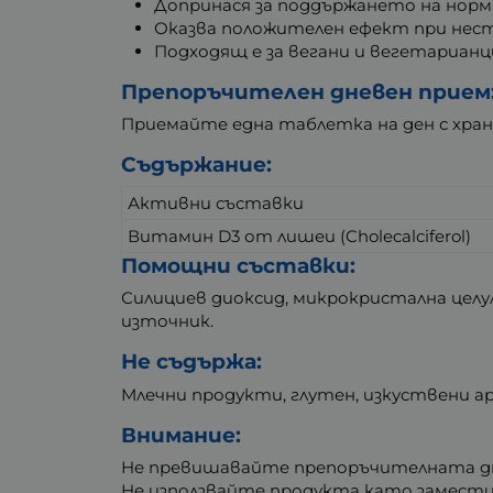
Допринася за поддържането на норма
Оказва положителен ефект при нест
Подходящ е за вегани и вегетарианц
Препоръчителен дневен прием
Приемайте една таблетка на ден с хран
Съдържание:
Активни съставки
Витамин D3 от лишеи (Cholecalciferol)
Помощни съставки:
Силициев диоксид, микрокристална целу
източник.
Не съдържа:
Млечни продукти, глутен, изкуствени ар
Внимание:
Не превишавайте препоръчителната дн
Не използвайте продукта като замести