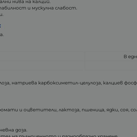
лни нива на калций.
абилност и мускулна слабост.
и.
:
а.
В едн
лоза, натриева карбоксиметил-целулоза, калциев фо
омати и оцветители, лактоза, пшеница, ядки, соя, сол
евна доза.
тел на пълноценното и разнообразно хранене.