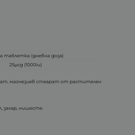
а таблетка (дневна доза)
25µcg (1000iu)
сфат, магнезиев стеарат от растителен
, захар, нишесте.