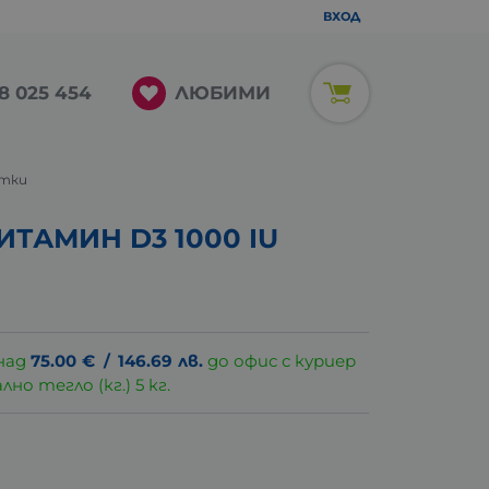
ВХОД
ЛЮБИМИ
8 025 454
етки
ТАМИН D3 1000 IU
над
75.00
€
/
146.69
лв.
до офис с куриер
о тегло (кг.) 5 кг.