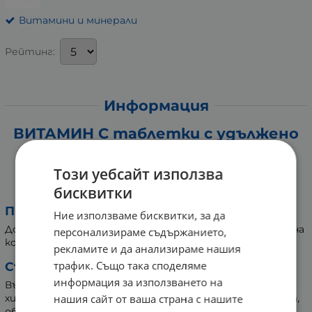
Витамини и минерали
Рейтинг:
Информация
ВИТАМИН C таблетки с удължено
освобождаване * 150 УЕБЪР
НАТУРАЛС
Този уебсайт използва
бисквитки
Хранителна добавка
Приложение:
Ние използваме бисквитки, за да
Допринася за поддържане на нормалното състояние на
персонализираме съдържанието,
костите, хрущялите, зъбите и венците.
рекламите и да анализираме нашия
трафик. Също така споделяме
Състав:
информация за използването на
Въглехидратна гума, микрокристална целулоза,
нашия сайт от ваша страна с нашите
хидроксипропилметил целулоза, стеаринова киселина,
обвивка (въглехидратна гума, глицерин), растителен