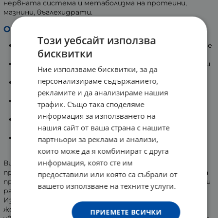
нервната система и метаболизма на протеини,
мазнини, въглехидрати.
Основни ползи:
Този уебсайт използва
Оказва положително влияние върху общото здраве
бисквитки
на организма.
Подпомага метаболизма на въглехидрати, мазнини
Ние използваме бисквитки, за да
и протеини.
персонализираме съдържанието,
Спомага за нормалното функциониране на
нервната система и мозъка.
рекламите и да анализираме нашия
Допринася за поддържане нормалните нива на
трафик. Също така споделяме
енергия и жизненост.
информация за използването на
Благоприятства за здравето на очите и
нашия сайт от ваша страна с нашите
предотвратяване на мигрена и главоболие.
Влияе благоприятно за красиви и здрави
партньори за реклама и анализи,
нокти, коса и кожа.
които може да я комбинират с друга
информация, която сте им
Витамин В2 е познат още като рибофлавин и
притежава множество ползи за организма. Спомага за
предоставили или която са събрали от
производството на антитела, клетъчното дишане и
вашето използване на техните услуги.
растеж, противодейства на свободните радикали.
Изключително полезен е при хора, страдащи от
желязодефицитна анемия, тъй като подпомага
ПРИЕМЕТЕ ВСИЧКИ