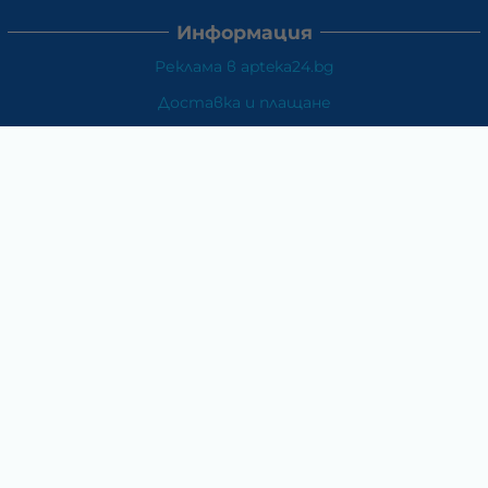
Информация
Реклама в apteka24.bg
Доставка и плащане
Връщане и замяна
Общи условия за ползване
Политиката за поверителност
Политика за използване на бисквитки
При възникване на спор, свързан с покупка онлайн,
можете да ползвате сайта ОРС
Вашите права
Отказ от сделка
За Нас
Карта на сайта
Контакти