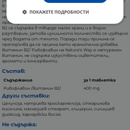
увеличаването на нивото на усвояемост на желязото
в организма.
Многобройни научни открития са установили, че В2 е
ПОКАЖЕТЕ ПОДРОБНОСТИ
необходим за усвояване на В6 и фолиевата киселина от
организма.
В2 се съдържа в твърде малко храни и е водно
разтворим, затова излишното количество се изхвърля
чрез водата от тялото. Поради тази причина се
препоръчва да се приема като хранителна добавка.
Витамин В2/ Рибофлавин на Nature’s Way е натурален
витамин, не съдържа изкуствени оцветители,
аромати и консерванти.
Състав:
Съдържание
за 1 таблетка
Рибофлавин /Витамин В2/
400 mg
Други съставки:
Целулоза, натриева кроскармелоза, стеаринова
киселина, магнезиев стеарат, глицерин, силициев
диоксид, карнаубски восък.
Не съдържа: