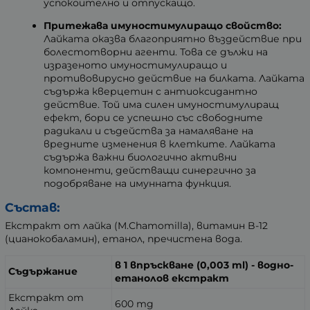
успокоително и отпускащо.
Притежава имуностимулиращо свойство:
Лайката оказва благоприятно въздействие при
болестотворни агенти. Това се дължи на
изразеното имуностимулиращо и
противовирусно действие на билката. Лайката
съдържа кверцетин с антиоксидантно
действие. Той има силен имуностимулиращ
ефект, бори се успешно със свободните
радикали и съдейства за намаляване на
вредните изменения в клетките. Лайката
съдържа важни биологично активни
компоненти, действащи синергично за
подобряване на имунната функция.
Състав:
Екстракт от лайка (M.Chamomilla), витамин B-12
(цианокобаламин), етанол, пречистена вода.
в 1 впръскване (0,003 ml) - водно-
Съдържание
етанолов екстракт
Екстракт от
600 mg