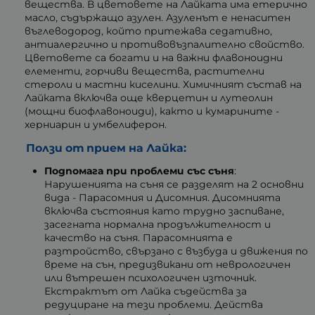
вещества. В цветовете на Лайката има етерично
масло, съдържащо азулен. Азуленът е ненаситен
въглеводород, който притежава седативно,
антиалергично и противовъзпалително свойство.
Цветовете са богати и на важни флавоноидни
елементи, горчиви вещества, растителни
стероли и мастни киселини. Химичният състав на
Лайката включва още кверцетин и лутеолин
(мощни биофлавоноиди), както и кумарините -
херниарин и умбелиферон.
Ползи от прием на Лайка:
Подпомага при проблеми със съня
:
Нарушенията на съня се разделят на 2 основни
вида - Парасомния и Дисомния. Дисомнията
включва състояния като трудно заспиване,
засегната нормална продължителност и
качество на съня. Парасомнията е
разтройство, свързано с възбуда и движения по
време на сън, предизвикани от неврологичен
или вътрешен психологичен източник.
Екстрактът от Лайка съдейства за
редуциране на тези проблеми. Действа