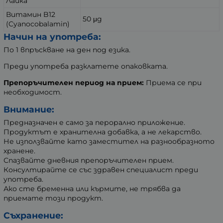
Лайка
Витамин B12
50 μg
(Cyanocobalamin)
Начин на употреба:
По 1 впръскване на ден под езика.
Преди употреба разклатете опаковката.
Препоръчителен период на прием:
Приема се при
необходимост.
Внимание:
Предназначен е само за перорално приложение.
Продуктът е хранителна добавка, а не лекарство.
Не използвайте като заместител на разнообразното
хранене.
Спазвайте дневния препоръчителен прием.
Консултирайте се със здравен специалист преди
употреба.
Ако сте бременна или кърмите, не трябва да
приемате този продукт.
Съхранение: