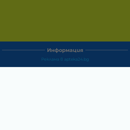
Информация
Реклама в apteka24.bg
Доставка и плащане
Връщане и замяна
Общи условия за ползване
Политиката за поверителност
Политика за използване на бисквитки
При възникване на спор, свързан с покупка онлайн,
можете да ползвате сайта ОРС