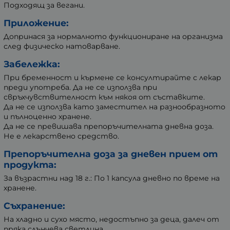
Подходящ за вегани.
Приложение:
Допринася за нормалното функциониране на организма
след физическо натоварване.
Забележка:
При бременност и кърмене се консултирайте с лекар
преди употреба. Да не се използва при
свръхчувствителност към някоя от съставките.
Да не се използва като заместител на разнообразното
и пълноценно хранене.
Да не се превишава препоръчителната дневна доза.
Не е лекарствено средство.
Препоръчителна доза за дневен прием от
продукта:
За възрастни над 18 г.: По 1 капсула дневно по време на
хранене.
Съхранение:
На хладно и сухо място, недостъпно за деца, далеч от
пряка слънчева светлина.