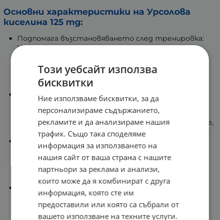
Основни характеристики на Урсолова
киселина 125 mg:
Подпомага възстановяването след тренировка:
Урсоловата киселина допринася за нормалното
състояние на организма след физическо
натоварване. Подпомага естествените
Този уебсайт използва
възстановителни процеси в тялото, което е
бисквитки
важно за подготовката за следваща тренировка.
Подкрепа за мускулната кондиция: Продуктът е
Ние използваме бисквитки, за да
подходящ за хора, които целят поддържането на
персонализираме съдържанието,
добра мускулна кондиция. Урсоловата киселина
рекламите и да анализираме нашия
допринася за нормалното състояние на мускулите,
особено при редовни и интензивни натоварвания.
трафик. Също така споделяме
Подпомага метаболизма: Урсоловата киселина
информация за използването на
съдейства за нормалното протичане на
нашия сайт от ваша страна с нашите
метаболизма на макронутриентите (мазнини,
партньори за реклама и анализи,
въглехидрати, протеини) и допринася за
енергийния баланс в тялото.
които може да я комбинират с друга
Антиоксидантни свойства: Като естествен
информация, която сте им
антиоксидант, урсоловата киселина допринася за
предоставили или която са събрали от
защитата на клетките от оксидативен стрес,
вашето използване на техните услуги.
който може да се засили по време на интензивна