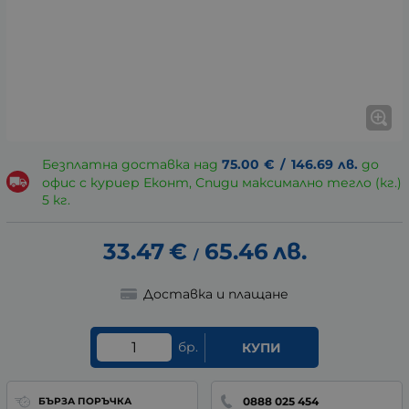
Безплатна доставка над
75.00
€
/
146.69
лв.
до
офис с куриер Еконт, Спиди максимално тегло (кг.)
5 кг.
33.47
€
65.46
лв.
/
Доставка и плащане
бр.
КУПИ
0888 025 454
БЪРЗА ПОРЪЧКА