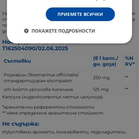
физическа активност.
Урсолова киселина 125 mg е подходящ избор за активно
ПРИЕМЕТЕ ВСИЧКИ
спортуващи хора, които търсят естествен начин да
подкрепят своето възстановяване, да поддържат
ПОКАЖЕТЕ ПОДРОБНОСТИ
добра мускулна кондиция и нормален метаболизъм.
Номер/Дата на вписване:
Т162504090/02.06.2025
(в 1 капс./
%N
Съставки
дн. доза)
RV*
Розмарин /Rosmarinus officinalis/
250 mg
**
стандартизиран екстракт
от който урсолова киселина
125 mg
**
Капсула (хидроксипропил метил целулоза).
*хранителни референтни стойности
** няма определена хранителна стойност
Не съдържа:
Изкуствени аромати, консерванти, подсладители.