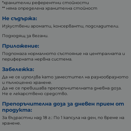
*хранителни референтни стойности
** няма определена хранителна стойност
Не съдържа:
Изкуствени аромати, консерванти, подсладители.
Подходящ за вегани.
Приложение:
Подпомага нормалното състояние на централната и
периферната нервна система.
Забележка:
Да не се използва като заместител на разнообразното
и пълноценно хранене.
Да не се превишава препоръчителната дневна доза.
Не е лекарствено средство.
Препоръчителна доза за дневен прием от
продукта:
За възрастни над 18 г.: По 1 капсула на ден, по време на
хранене.