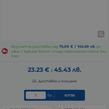
Безплатна доставка над
75.00
€
/
146.69
лв.
до
офис с куриер Еконт, Спиди максимално тегло (кг.)
5 кг.
23.23
€
45.43
лв.
/
Доставка и плащане
бр.
КУПИ