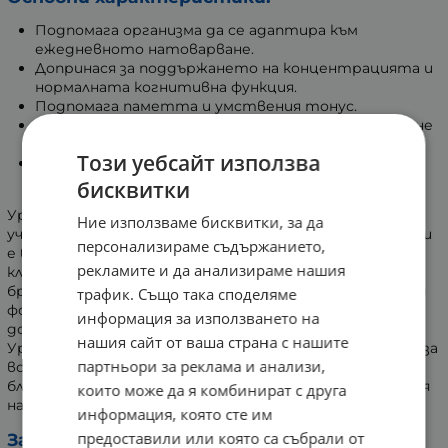
Подпомага организма да се адаптира към
ежедневното натоварване.
Допринася за поддържането на концентрацията и
нормалната когнитивна функция.
Подпомага паметта и умствения тонус.
Допринася за баланса и нормалното функциониране
на нервната система.
Този уебсайт използва
Допринася за нормалната функция на имунната
система.
бисквитки
Уридин монофосфатът (UMP) е нуклеотид, който
Ние използваме бисквитки, за да
участва в множество биологични процеси в тялото и
персонализираме съдържанието,
е важен компонент за нормалната функция на
рекламите и да анализираме нашия
клетките. Среща се естествено в храни като риба,
броколи, магданоз и черен дроб, но набавянето му под
трафик. Също така споделяме
формата на хранителна добавка е удобен начин за
информация за използването на
допълване на диетата.
нашия сайт от ваша страна с нашите
Уридин монофосфат на Vitaler’s е продукт, подходящ за
партньори за реклама и анализи,
всеки, който желае да поддържа своето цялостно
благосъстояние и да подпомогне нормалната функция
които може да я комбинират с друга
на нервната си система.
информация, която сте им
предоставили или която са събрали от
Защо да изберете Уридин монофосфат на