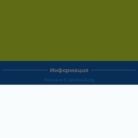
Информация
Реклама в apteka24.bg
Доставка и плащане
Връщане и замяна
Общи условия за ползване
Политиката за поверителност
Политика за използване на бисквитки