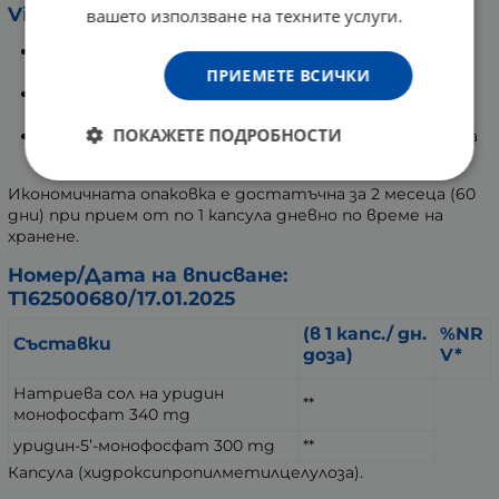
Vitaler’s:
вашето използване на техните услуги.
Конкретна доза: 300 mg уридин монофосфат във
всяка капсула.
ПРИЕМЕТЕ ВСИЧКИ
Чист и натурален състав: Без консерванти,
изкуствени добавки и захар.
ПОКАЖЕТЕ ПОДРОБНОСТИ
Веган формула: Растителни капсули, подходящи за
вегани и вегетарианци.
Икономичната опаковка е достатъчна за 2 месеца (60
дни) при прием от по 1 капсула дневно по време на
хранене.
Номер/Дата на вписване:
Т162500680/17.01.2025
(в 1 капс./ дн.
%NR
Съставки
доза)
V*
Натриева сол на уридин
**
монофосфат 340 mg
уридин-5’-монофосфат 300 mg
**
Капсула (хидроксипропилметилцелулоза).