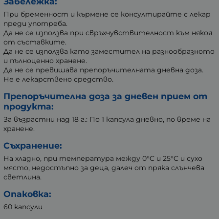
Забележка:
При бременност и кърмене се консултирайте с лекар
преди употреба.
Да не се използва при свръхчувствителност към някоя
от съставките.
Да не се използва като заместител на разнообразното
и пълноценно хранене.
Да не се превишава препоръчителната дневна доза.
Не е лекарствено средство.
Препоръчителна доза за дневен прием от
продукта:
За възрастни над 18 г.: По 1 капсула дневно, по време на
хранене.
Съхранение:
На хладно, при температура между 0°C и 25°C и сухо
място, недостъпно за деца, далеч от пряка слънчева
светлина.
Опаковка:
60 капсули