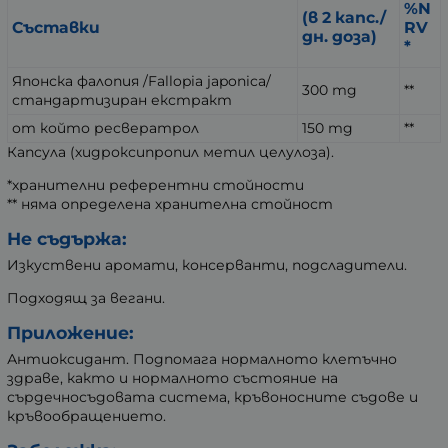
%N
(в 2 капс./
Съставки
RV
дн. доза)
*
Японска фалопия /Fallopia japonica/
300 mg
**
стандартизиран екстракт
от който ресвератрол
150 mg
**
Капсула (хидроксипропил метил целулоза).
*хранителни референтни стойности
** няма определена хранителна стойност
Не съдържа:
Изкуствени аромати, консерванти, подсладители.
Подходящ за вегани.
Приложение:
Антиоксидант. Подпомага нормалното клетъчно
здраве, както и нормалното състояние на
сърдечносъдовата система, кръвоносните съдове и
кръвообращението.