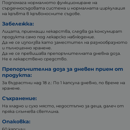
Подпомага нормалното функциониране на
сърдечносъдовата система и нормалната циркулация
на кръвта в кръвоносните съдове.
Забележка:
Лицата, приемащи лекарства, следва да консумират
продукта само под лекарско наблюдение.
Да не се използва като заместител на разнообразното
и пълноценно хранене.
Да не се превишава препоръчителната дневна доза.
Не е лекарствено средство.
Препоръчителна доза за дневен прием от
продукта:
За възрастни над 18 г.: По 1 капсула дневно, по време на
хранене.
Съхранение:
На хладно и сухо място, недостъпно за деца, далеч от
пряка слънчева светлина.
Опаковка:
60 капсули