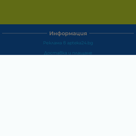
Информация
Реклама в apteka24.bg
Доставка и плащане
Връщане и замяна
Общи условия за ползване
Политиката за поверителност
Политика за използване на бисквитки
При възникване на спор, свързан с покупка онлайн,
можете да ползвате сайта ОРС
Вашите права
Отказ от сделка