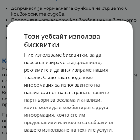
Допринася за нормалната функция на сърцето и
кръвоносните съдове.
Подпомага нормалното кръвообращение в тялото.
Допринася за поддържането на доброто
състояние на кръвоносните съдове.
Този уебсайт използва
Притежава антиоксидантни свойства, които
бисквитки
допринасят за защитата на клетките от
оксидативен стрес.
Ние използваме бисквитки, за да
Какво е натокиназа:
персонализираме съдържанието,
Натокиназата е ензим, който се извлича от
рекламите и да анализираме нашия
традиционното японско ястие „натто“, получено чрез
трафик. Също така споделяме
ферментация на соя. В Япония натто е познато като
информация за използването на
ценна храна, богата на протеини, минерали и
нашия сайт от ваша страна с нашите
витамини. Ензимът натокиназа е основната активна
съставка, на която се дължат ценните свойства на
партньори за реклама и анализи,
продукта.
които може да я комбинират с друга
информация, която сте им
Продуктът на Vitaler’s съдържа натокиназа, извлечена
от ферментирали соеви зърна, и е предназначен да
предоставили или която са събрали от
подпомогне общото благосъстояние на организма, с
вашето използване на техните услуги.
фокус върху сърдечносъдовата система.