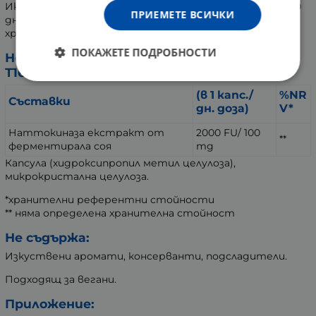
Икономичната опаковка е достатъчна за 2 месеца (60
ПРИЕМЕТЕ ВСИЧКИ
дни) при прием от по 1 капсула дневно, по време на
хранене.
ПОКАЖЕТЕ ПОДРОБНОСТИ
Номер/Дата на вписване:
Т162409589/22.11.2024
(в 1 капс./
%NR
Съставки
дн. доза)
V*
Наттокиназа екстракт от
2000 FU/ 100
**
ферментирала соя
mg
Капсула (хидроксипропил метил целулоза),
микрокристална целулоза.
*хранителни референтни стойности
** няма определена хранителна стойност
Не съдържа:
Изкуствени аромати, консерванти, подсладители.
Подходящ за вегани.
Приложение: