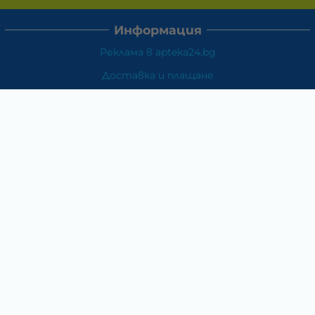
Информация
Реклама в apteka24.bg
Доставка и плащане
Връщане и замяна
Общи условия за ползване
Политиката за поверителност
Политика за използване на бисквитки
При възникване на спор, свързан с покупка онлайн,
можете да ползвате сайта ОРС
Вашите права
Отказ от сделка
За Нас
Карта на сайта