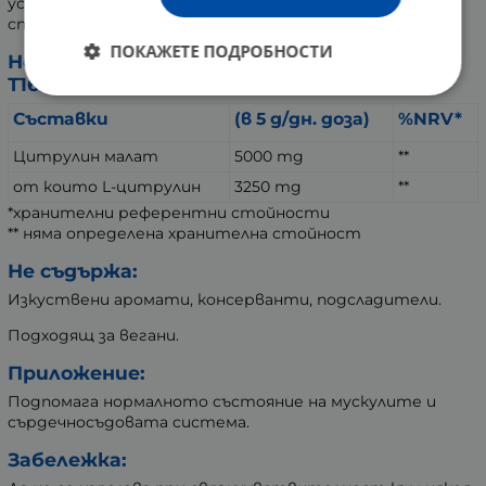
усвояемост, което е важно за постигането на
спортните цели.
ПОКАЖЕТЕ ПОДРОБНОСТИ
Номер/Дата на вписване:
Т162506067/06.08.2025
Съставки
(в 5 g/дн. доза)
%NRV*
Цитрулин малат
5000 mg
**
от които L-цитрулин
3250 mg
**
*хранителни референтни стойности
** няма определена хранителна стойност
Не съдържа:
Изкуствени аромати, консерванти, подсладители.
Подходящ за вегани.
Приложение:
Подпомага нормалното състояние на мускулите и
сърдечносъдовата система.
Забележка: