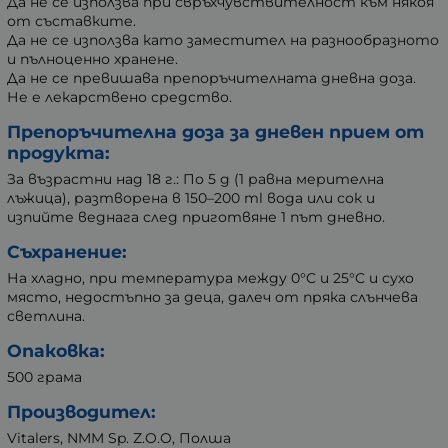
Да не се използва при свръхчувствителност към някоя
от съставките.
Да не се използва като заместител на разнообразното
и пълноценно хранене.
Да не се превишава препоръчителната дневна доза.
Не е лекарствено средство.
Препоръчителна доза за дневен прием от
продукта:
За възрастни над 18 г.: По 5 g (1 равна мерителна
лъжица), разтворена в 150–200 ml вода или сок и
изпийте веднага след приготвяне 1 път дневно.
Съхранение:
На хладно, при температура между 0°C и 25°C и сухо
място, недостъпно за деца, далеч от пряка слънчева
светлина.
Опаковка:
500 грама
Производител:
Vitalers, NMM Sp. Z.O.O, Полша