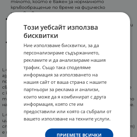
тялото, който е важен за нормалното
кръвообращение по време на физическо
натоварване.
Допринася за издръжливостта: Продуктът е
подходящ за хора, подложени на интензивни силови
Този уебсайт използва
тренировки или спортове, изискващи
бисквитки
издръжливост.
Подпомага възстановяването: Съдейства за
Ние използваме бисквитки, за да
нормалните възстановителни процеси в
персонализираме съдържанието,
мускулите след натоварване и допринася за
рекламите и да анализираме нашия
намаляване на усещането за умора.
трафик. Също така споделяме
L-цитрулинът подпомага естествения синтез на
информация за използването на
азотен оксид (NO) в тялото. Това е важно за
поддържането на добро кръвообращение, което от
нашия сайт от ваша страна с нашите
своя страна допринася за снабдяването на мускулите
партньори за реклама и анализи,
с кислород и хранителни вещества по време на
които може да я комбинират с друга
тренировка. Тези процеси са ключови за поддържането
информация, която сте им
на добра издръжливост и нормалното възстановяване.
предоставили или която са събрали от
L-Citrulline на Vitaler’s под формата на прах съдържа L-
вашето използване на техните услуги.
цитрулин малат – аминокиселина, особено ценена от
спортисти. Комбинацията с ябълчена киселина (малат)
е предпочитана форма, тъй като се свързва с добра
ПРИЕМЕТЕ ВСИЧКИ