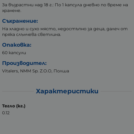
За възрастни над 18 г.: По 1 капсула дневно по време на
хранене.
Съхранение:
На хладно и сухо място, недостъпно за деца, далеч от
пряка слънчева светлина.
Опаковка:
60 капсули
Производител:
Vitalers, NMM Sp. Z.O.O, Полша
Характеристики
Тегло (кг.)
0.12