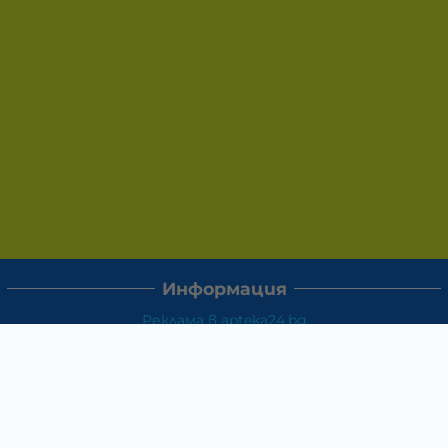
Информация
Реклама в apteka24.bg
Доставка и плащане
Връщане и замяна
Общи условия за ползване