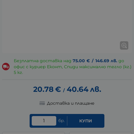
Безплатна доставка над
75.00
€
/
146.69
лв.
до
офис с куриер Еконт, Спиди максимално тегло (кг.)
5 кг.
20.78
€
40.64
лв.
/
Доставка и плащане
бр.
КУПИ