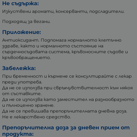
Не съдържа:
Изкуствени аромати, консерванти, подсладители.
Подходящ за вегани.
Приложение:
Антиоксидант. Подпомага нормалното клетъчно
здраве, както и нормалното състояние на
сърдечносъдовата система, кръвоносните съдове и
кръвообращението.
Забележка:
При бременност и кърмене се консултирайте с лекар
преди употреба.
Да не се използва при свръхчувствителност към някоя
от съставките.
Да не се използва като заместител на разнообразното
и пълноценно хранене.
Да не се превишава препоръчителната дневна доза.
Не е лекарствено средство.
Препоръчителна доза за дневен прием от
продукта: