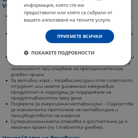
информация, която сте им
Vitaler’s:
предоставили или която са събрали от
Натурален източник – Vitaler’s използва кофеин от
вашето използване на техните услуги.
естествени източници, като формулата е
изчистена от излишни добавки.
Бързо действие – Формулата е създадена за добро
ПРИЕМЕТЕ ВСИЧКИ
усвояване и осигурява подкрепа в моменти на
нужда, като интензивни тренировки или задачи,
изискващи умствени усилия.
ПОКАЖЕТЕ ПОДРОБНОСТИ
Добра поносимост – Като продукт от естествен
източник, кофеинът на Vitaler’s се свързва с добра
поносимост при спазване на препоръчителния
дневен прием.
За активни хора – Независимо дали сте спортист,
студент или имате динамично ежедневие,
продуктът е подходящ за поддържане на
продуктивността през деня.
Подкрепа за енергийния метаболизъм – Съдейства
за нормалното протичане на метаболизма и
производството на енергия.
Суперикономичната опаковка е достатъчна за 4-
месечен прием (по 1 таблетка дневно).
Номер/Дата на вписване: