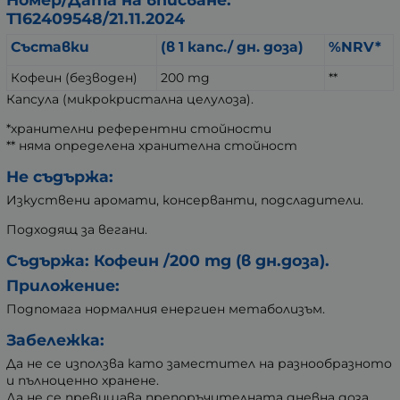
Т162409548/21.11.2024
Съставки
(в 1 капс./ дн. доза)
%NRV*
Кофеин (безводен)
200 mg
**
Капсула (микрокристална целулоза).
*хранителни референтни стойности
** няма определена хранителна стойност
Не съдържа:
Изкуствени аромати, консерванти, подсладители.
Подходящ за вегани.
Съдържа: Кофеин /200 mg (в дн.доза).
Приложение:
Подпомага нормалния енергиен метаболизъм.
Забележка:
Да не се използва като заместител на разнообразното
и пълноценно хранене.
Да не се превишава препоръчителната дневна доза.