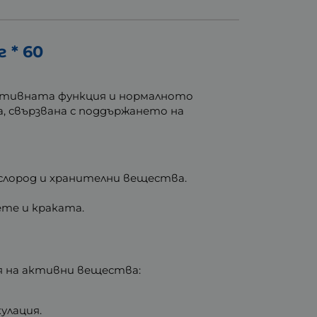
 * 60
гнитивната функция и нормалното
, свързвана с поддържането на
ислород и хранителни вещества.
те и краката.
я на активни вещества:
улация.