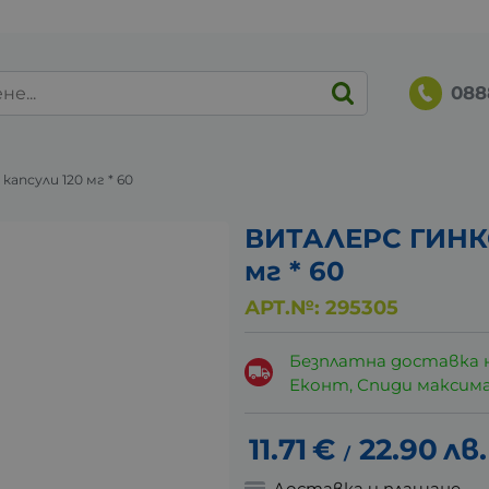
088
псули 120 мг * 60
ВИТАЛЕРС ГИНКО
мг * 60
АРТ.№:
295305
Безплатна доставка 
Еконт, Спиди максималн
11.71
€
22.90
лв.
/
Доставка и плащане