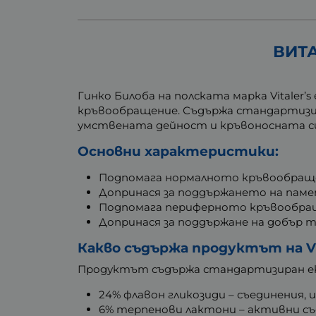
ВИТА
Гинко Билоба на полската марка Vitaler
кръвообращение. Съдържа стандартизир
умствената дейност и кръвоносната с
Основни характеристики:
Подпомага нормалното кръвообращен
Допринася за поддържането на пам
Подпомага периферното кръвообраще
Допринася за поддържане на добър т
Какво съдържа продуктът на Vit
Продуктът съдържа стандартизиран ек
24% флавон гликозиди – съединения,
6% терпенови лактони – активни съ