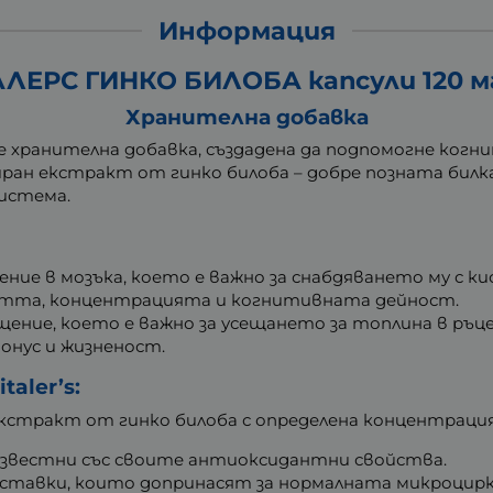
Информация
ЛЕРС ГИНКО БИЛОБА капсули 120 мг
Хранителна добавка
’s е хранителна добавка, създадена да подпомогне ко
ан екстракт от гинко билоба – добре позната билка
истема.
ие в мозъка, което е важно за снабдяването му с к
етта, концентрацията и когнитивната дейност.
ние, което е важно за усещането за топлина в ръце
онус и жизненост.
aler’s:
стракт от гинко билоба с определена концентраци
 известни със своите антиоксидантни свойства.
ставки, които допринасят за нормалната микроцирк