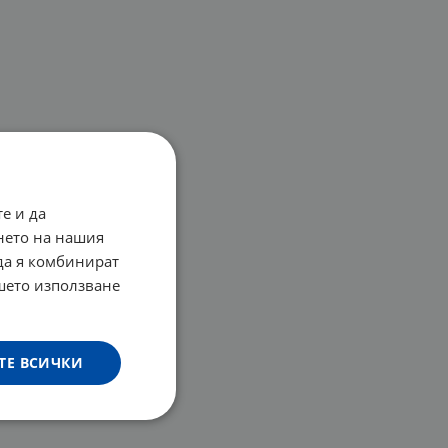
е и да
нето на нашия
 да я комбинират
ашето използване
ТЕ ВСИЧКИ