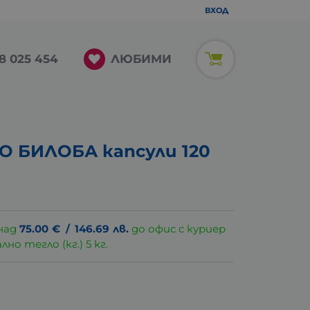
ВХОД
ЛЮБИМИ
8 025 454
 БИЛОБА капсули 120
над
75.00
€
/
146.69
лв.
до офис с куриер
о тегло (кг.) 5 кг.