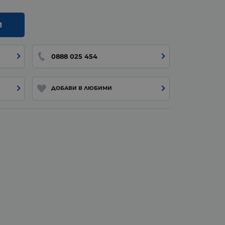
И
0888 025 454
ДОБАВИ В ЛЮБИМИ