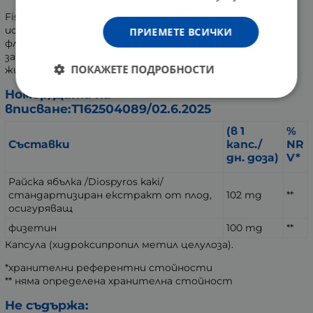
Fisetyna (Физетин) 100 mg е подходящ за хора, които
искат да допълнят своя режим с естествен
ПРИЕМЕТЕ ВСИЧКИ
флавоноид, за да подпомогнат антиоксидантната
защита на тялото си и да поддържат своята
ПОКАЖЕТЕ ПОДРОБНОСТИ
жизненост и нормална когнитивна функция.
Номер/Дата на
вписване:Т162504089/02.6.2025
(в 1
%
Съставки
капс./
NR
дн. доза)
V*
Райска ябълка /Diospyros kaki/
стандартизиран екстракт от плод,
102 mg
**
осигуряващ
физетин
100 mg
**
Капсула (хидроксипропил метил целулоза).
*хранителни референтни стойности
** няма определена хранителна стойност
Не съдържа: