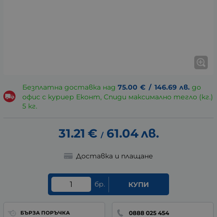
Безплатна доставка над
75.00
€
/
146.69
лв.
до
офис с куриер Еконт, Спиди максимално тегло (кг.)
5 кг.
31.21
€
61.04
лв.
/
Доставка и плащане
бр.
КУПИ
0888 025 454
БЪРЗА ПОРЪЧКА