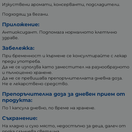
Изкуствени аромати, консерванти, подсладители.
Подходящ за вегани.
Приложение:
Антиоксидант. Подпомага нормалното клетъчно
здраве.
Забележка:
При бременност и кърмене се консултирайте с лекар
преди употреба.
Да не се използва като заместител на разнообразното
и пълноценно хранене.
Да не се превишава препоръчителната дневна доза.
Не е лекарствено средство.
Препоръчителна доза за дневен прием от
продукта:
По 1 капсула дневно, по време на хранене.
Съхранение:
На хладно и сухо място, недостъпно за деца, далеч от
пряка слънчева светлина.