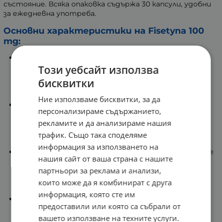
състояние. Всяка опаковка съдържа 30 капсули, удобни
за ежедневна употреба.
Основни характеристики на Fisetyna 100
mg:
Принос към антиоксидантната защита: Като
флавоноид, физетинът притежава
Този уебсайт използва
антиоксидантни свойства. Той допринася за
бисквитки
защитата на клетките от оксидативен стрес,
причинен от свободните радикали.
Ние използваме бисквитки, за да
Подкрепа за клетките: Флавоноидите като
персонализираме съдържанието,
физетин участват в поддържането на
рекламите и да анализираме нашия
нормалното състояние на клетките в организма.
Той е изследван във връзка с естествените
трафик. Също така споделяме
процеси на обновяване на клетките.
информация за използването на
Подкрепа за когнитивната функция: Физетинът е
нашия сайт от ваша страна с нашите
изследван заради потенциалната си роля в
партньори за реклама и анализи,
поддържането на нормалната мозъчна функция и
когнитивните процеси като памет и
които може да я комбинират с друга
концентрация.
информация, която сте им
Подкрепа за кръвоносната система: Допринася за
предоставили или която са събрали от
поддържането на доброто състояние на
вашето използване на техните услуги.
кръвоносните съдове.