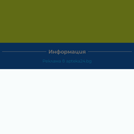
Информация
Реклама в apteka24.bg
Доставка и плащане
Връщане и замяна
Общи условия за ползване
Политиката за поверителност
Политика за използване на бисквитки
При възникване на спор, свързан с покупка онлайн,
можете да ползвате сайта ОРС