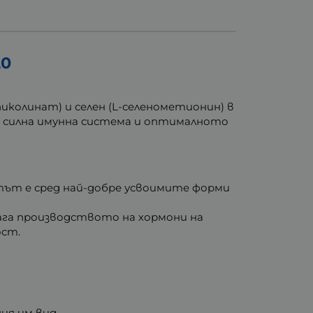
20
 пиколинат) и селен (L-селенометионин) в
а силна имунна система и оптималното
ът е сред най-добре усвоимите форми
ага производството на хормони на
ост.
ия им вид.