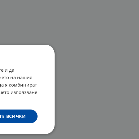
е и да
нето на нашия
 да я комбинират
ашето използване
ТЕ ВСИЧКИ