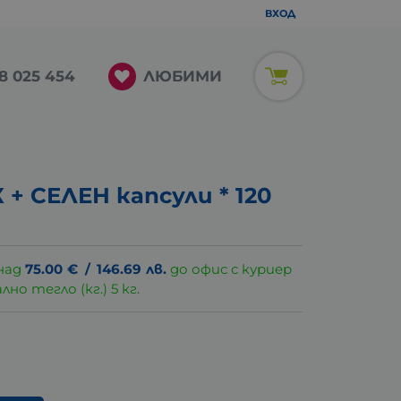
ВХОД
ЛЮБИМИ
8 025 454
+ СЕЛЕН капсули * 120
над
75.00
€
/
146.69
лв.
до офис с куриер
о тегло (кг.) 5 кг.
.