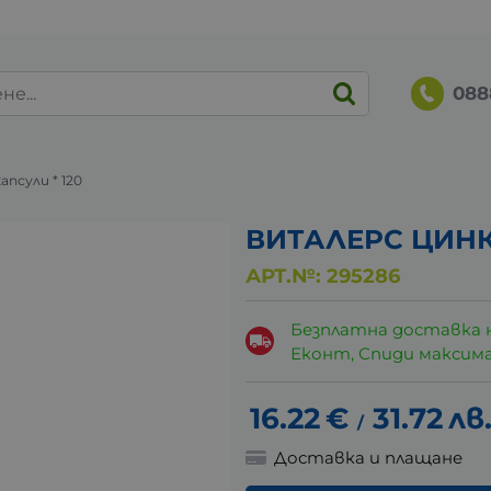
088
псули * 120
ВИТАЛЕРС ЦИНК 
АРТ.№:
295286
Безплатна доставка 
Еконт, Спиди максималн
16.22
€
31.72
лв
/
Доставка и плащане