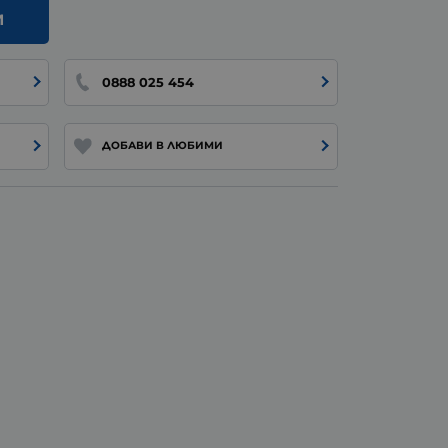
И
0888 025 454
ДОБАВИ В ЛЮБИМИ