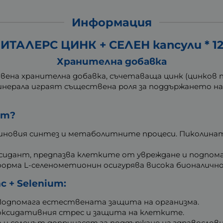
Информация
ИТАЛЕРС ЦИНК + СЕЛЕН капсули * 1
Хранителна добавка
чествена хранителна добавка, съчетаваща цинк (цинков
минерала играят съществена роля за поддържането н
ът?
иновия синтез и метаболитните процеси. Пиколинат
сидант, предпазва клетките от увреждане и подпом
орма L-селенометионин осигурява висока бионаличн
c + Selenium:
Подпомага естествената защита на организма.
оксидативния стрес и защита на клетките.
т и селенът допринасят за поддържане на здравословн