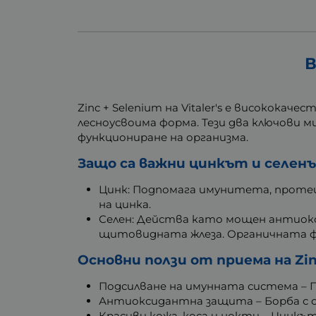
В
Zinc + Selenium на Vitaler's е високока
лесноусвоима форма. Тези два ключови 
функциониране на организма.
Защо са важни цинкът и селен
Цинк: Подпомага имунитета, проте
на цинка.
Селен: Действа като мощен антиок
щитовидната жлеза. Органичната ф
Основни ползи от приема на Zin
Подсилване на имунната система – 
Антиоксидантна защита – Борба с 
Красиви кожа, коса и нокти – Цинкъ