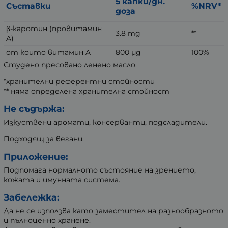
5 капки/дн.
Съставки
%NRV*
доза
β-каротин (провитамин
3.8 mg
**
A)
от които витамин A
800 µg
100%
Студено пресовано ленено масло.
*хранителни референтни стойности
** няма определена хранителна стойност
Не съдържа:
Изкуствени аромати, консерванти, подсладители.
Подходящ за вегани.
Приложение:
Подпомага нормалното състояние на зрението,
кожата и имунната система.
Забележка:
Да не се използва като заместител на разнообразното
и пълноценно хранене.