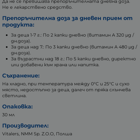
Да не се превишава препоръчителната дневна доза.
Не е лекарствено средство.
Препоръчителна доза за дневен прием от
продукта:
За деца 1-7 г.: По 2 капки дневно (витамин А 320 µg /
дн.доза).
За деца над 7.: По 3 капки дневно (витамин А 480 µg /
дн.доза).
За възрастни над 18 г.: По 5 капки дневно, директно
или добавени към храна или напитка.
Съхранение:
На хладно, при температура между 0°C и 25°C и сухо
място, недостъпно за деца, далеч от пряка слънчева
светлина.
Опаковка:
30 мл
Производител:
Vitalers, NMM Sp. Z.O.O, Полша