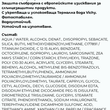
Защита съобразена с европейските изисквания за
слънцезащитни продукти.
С укрепваща и успокояваща Термална вода Vichy.
Фотостабилен.
Водоустойчив.
Устойчив на изпотяване.
Състав:
AQUA / WATER, ALCOHOL DENAT., DIISOPROPYL SEBACATE,
SILICA, BUTYL METHOXYDIBENZOYLMETHANE, CI77891 /
TITANIUM DIOXIDE, C 12-15 ALKYL BENZOATE,
OCTOCRYLENE, ISOPROPYL LAUROYL SARCOSINATE, ZEA
MAYS STARCH / CORN STARCH, ETHYLHEXYL TRIAZONE,
POLY C10-30 ALKYL ACRYLATE, GLYCERYL STEARATE,
BEHENYL ALCOHOL, METHYLENE BIS-BENZOTRIAZOLYL
TETRAMETHYLBUTYLPHENOL, AMMONIUM
POLYACRYLDIMETHYLTAURAMIDE / AMMONIUM
POLYACRYLOYLDIMETHYL TAURATE, CAPRYLYL GLYCOL,
CETYL ALCOHOL, DECYL GLUCOSIDE, DISODIUM EDTA,
DISODIUM ETHYLENE DICOCAMIDE PEG-15 DISULFATE,
DROMETRIZOLE TRISILOXANE, GLYCERYL STEARATE
CITRATE, PHENOXYETHANOL, SODIUM HYALURONATE,
TEREPHTHALYLIDENE DICAMPHOR SULFONIC ACID,
TRIETHANOLAMINE, XANTHAN GUM, PARFUM / FRAGRANCE