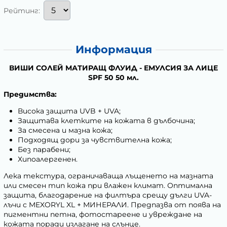
Рейтинг:
Информация
ВИШИ СОЛЕЙ МАТИРАЩ ФЛУИД - ЕМУЛСИЯ ЗА ЛИЦЕ
SPF 50 50 мл.
Предимства:
Висока защита UVB + UVA;
Защитава клетките на кожата в дълбочина;
За смесена и мазна кожа;
Подходящ дори за чувствителна кожа;
Без парабени;
Хипоалергенен.
Лека текстура, ограничаваща лъщенето на мазната
или смесен тип кожа при влажен климат. Оптимална
защита, благодарение на филтъра срещу дълги UVA-
лъчи с MEXORYL XL + МИНЕРАЛИ. Предпазва от поява на
пигментни петна, фотостареене и увреждане на
кожата поради излагане на слънце.