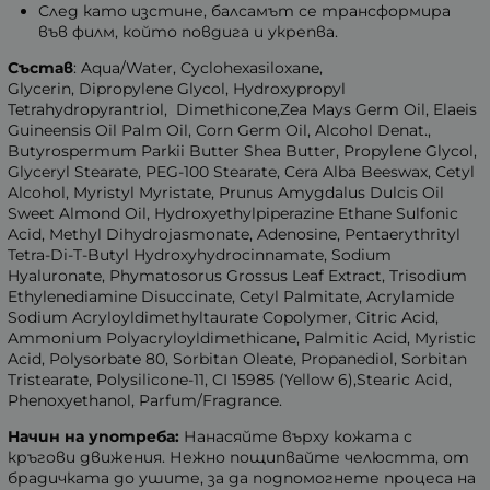
След като изстине, балсамът се трансформира
във филм, който повдига и укрепва.
Състав
: Aqua/Water, Cyclohexasiloxane,
Glycerin, Dipropylene Glycol, Hydroxypropyl
Tetrahydropyrantriol, Dimethicone,Zea Mays Germ Oil, Elaeis
Guineensis Oil Palm Oil, Corn Germ Oil, Alcohol Denat.,
Butyrospermum Parkii Butter Shea Butter, Propylene Glycol,
Glyceryl Stearate, PEG-100 Stearate, Cera Alba Beeswax, Cetyl
Alcohol, Myristyl Myristate, Prunus Amygdalus Dulcis Oil
Sweet Almond Oil, Hydroxyethylpiperazine Ethane Sulfonic
Acid, Methyl Dihydrojasmonate, Adenosine, Pentaerythrityl
Tetra-Di-T-Butyl Hydroxyhydrocinnamate, Sodium
Hyaluronate, Phymatosorus Grossus Leaf Extract, Trisodium
Ethylenediamine Disuccinate, Cetyl Palmitate, Acrylamide
Sodium Acryloyldimethyltaurate Copolymer, Citric Acid,
Ammonium Polyacryloyldimethicane, Palmitic Acid, Myristic
Acid, Polysorbate 80, Sorbitan Oleate, Propanediol, Sorbitan
Tristearate, Polysilicone-11, CI 15985 (Yellow 6),Stearic Acid,
Phenoxyethanol, Parfum/Fragrance.
Начин на употреба:
Нанасяйте върху кожата с
кръгови движения. Нежно пощипвайте челюстта, от
брадичката до ушите, за да подпомогнете процеса на