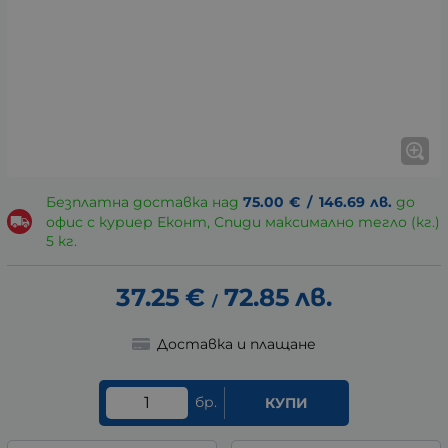
Безплатна доставка над
75.00
€
/
146.69
лв.
до
офис с куриер Еконт, Спиди максимално тегло (кг.)
5 кг.
37.25
€
72.85
лв.
/
Доставка и плащане
бр.
КУПИ