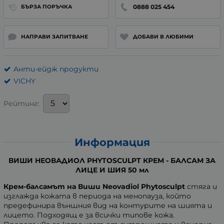
0888 025 454
БЪРЗА ПОРЪЧКА
НАПРАВИ ЗАПИТВАНЕ
ДОБАВИ В ЛЮБИМИ
Анти-ейдж продукти
VICHY
Рейтинг:
Информация
ВИШИ НЕОВАДИОЛ PHYTOSCULPT КРЕМ - БАЛСАМ ЗА
ЛИЦЕ И ШИЯ 50 мл
Крем-балсамът на Виши Neovadiol Phytosculpt
стяга и
изглажда кожата в периода на менопауза, който
предефинира външния вид на контурите на шията и
лицето. Подходящ е за всички типове кожа.