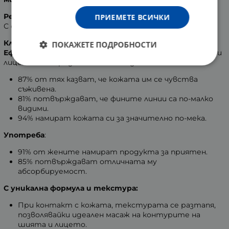
Резултати
:
ПРИЕМЕТЕ ВСИЧКИ
С ефективност, потвърдена от жените!
Клинични проучвания:
ПОКАЖЕТЕ ПОДРОБНОСТИ
Ефикасност -
53 жени тестваха продукта на шията и
лицето си в продължение на 56 дни:
87% от тях казват, че кожата им се чувства
съживена.
81% потвърждават, че фините линии са по-малко
видими.
94% намират кожата си за значително по-мека.
Употреба
:
91% от жените намират продукта за приятен.
85% потвърждават отличната му
абсорбируемост.
С уникална формула и текстура:
При контакт с кожата, текстурата се разтапя,
позволявайки идеален масаж на контурите на
шията и лицето.