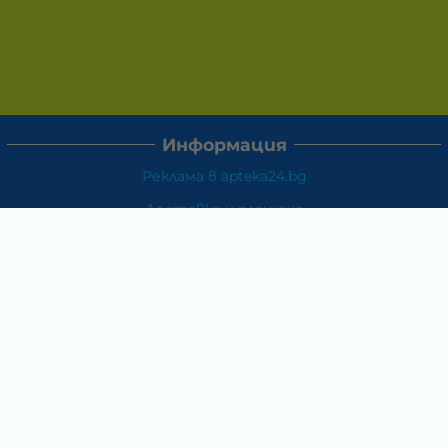
Информация
Реклама в apteka24.bg
Доставка и плащане
Връщане и замяна
Общи условия за ползване
Политиката за поверителност
Политика за използване на бисквитки
При възникване на спор, свързан с покупка онлайн,
можете да ползвате сайта ОРС
Вашите права