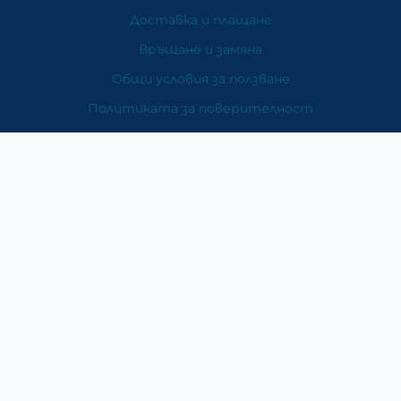
Доставка и плащане
Връщане и замяна
Общи условия за ползване
Политиката за поверителност
Политика за използване на бисквитки
При възникване на спор, свързан с покупка онлайн,
можете да ползвате сайта ОРС
Вашите права
Отказ от сделка
За Нас
Карта на сайта
Контакти
Категории
Храни и хранителни добавки