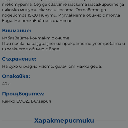
текстурата, без да сваляте маската масажирайте за
няколко минути скалпа и косата. Оставете да
подейства 15-20 минути. Изплакнете обилно с топла
вода. Не отмивайте с шампоан.
Внимание:
Избягвайте контакт с очите.
При поява на раздразнения прекратете употребата и
изплакнете обилно с вода.
Съхранение:
На сухо и хладно място, далеч от малки деца.
Опаковка:
40 г
Производител:
Камко ЕООД, България
Характеристики