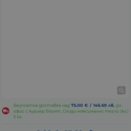
Безплатна доставка над
75.00
€
/
146.69
лв.
до
офис с куриер Еконт, Спиди максимално тегло (кг.)
5 кг.