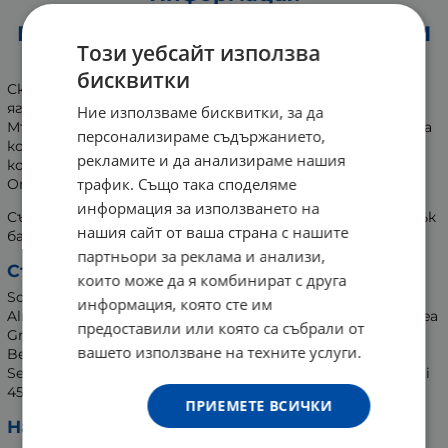
ВИКТОРИЯ БЮТИ СКРАБ ЗА ЛИЦЕ И
Този уебсайт използва
ТЯЛО ЯГОДА 400 г 0771253
бисквитки
Скръб за лице и тяло с неустоим аромат на свежи
ягоди и ванилия. Формулиран е със 100% чиста сол от
Ние използваме бисквитки, за да
Мъртво море. Ексфолира мъртвите клетки, съживява
персонализираме съдържанието,
кожата и я оставя гладка и мека. Обогатен с 5 масла,
рекламите и да анализираме нашия
които ще се погрижат за вашето лице и тяло.
трафик. Също така споделяме
Отдайте се на истинско сетивно блаженство!
информация за използването на
Съдържа масла от кокос, какао, авокадо, жожоба, сладък
нашия сайт от ваша страна с нашите
бадем.
партньори за реклама и анализи,
Състав:
които може да я комбинират с друга
Sodium Chloride, Prunus Amygdalus Dulcis Oil (Sweet
информация, която сте им
Almond) Oil, Simmondsia, Chinensis Seed (Jojoba) Oil, Persea
предоставили или която са събрали от
Gratissima (Avocado) Oil, Parfum, Aqua, Cocamidopropyl
вашето използване на техните услуги.
Betaine, Cocos Nucifera (Coconut) Oil, Theobroma Cacao
Seed (Cocoa) Butter, Tocopheryl Acetate (Vivamin E), Bht, Ci
45100.
ПРИЕМЕТЕ ВСИЧКИ
Начин на употреба: