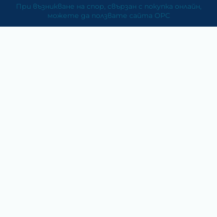
При възникване на спор, свързан с покупка онлайн,
можете да ползвате сайта ОРС
Вашите права
Отказ от сделка
За Нас
Карта на сайта
Контакти
Категории
Храни и хранителни добавки
Козметика
Хигиена и защита
Перилни и почистващи препарати
Литература
Подаръци за медици