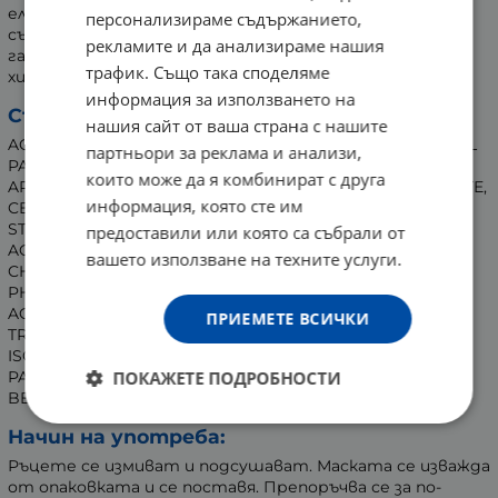
еластичност. Формулата на продукта подобрява
персонализираме съдържанието,
състоянието на кожата, а активните съставки
рекламите и да анализираме нашия
гарантират дълготрайна и продължителна
трафик. Също така споделяме
хидратация.
информация за използването на
Състав:
нашия сайт от ваша страна с нашите
AQUA, PROPYLENE GLYCOL, GLYCERIN, UREA, ETHYLHEXYL
партньори за реклама и анализи,
PALMITATE, PARAFFINUM LIQUIDUM, PETROLATUM,
които може да я комбинират с друга
ARGANIA SPINOSA KERNEL OIL, SNAIL SECRETION FILTRATE,
информация, която сте им
CETEARYL ALCOHOL, GLYCERYL STEARATE, STEARETH-21,
STEARETH-2, PEG-40 SORBITAN STEARATE, TOCOPHERYL
предоставили или която са събрали от
ACETATE, DIMETHICONE, PHENOXYETHANOL,
вашето използване на техните услуги.
CHLORPHENESIN, BUTYLENE GLYCOL, POTASSIUM CETYL
PHOSPHATE, CARBOMER, SODIUM ACRYLATE/SODIUM
ACRYLOYLDIMETHYL TAURATE COPOLYMER,
ПРИЕМЕТЕ ВСИЧКИ
TRIETHANOLAMINE, HYDROXYETHYLCELLULOSE,
ISOHEXADECANE, XANTHAN GUM, DISODIUM EDTA,
ПОКАЖЕТЕ ПОДРОБНОСТИ
PARFUM, POLYSORBATE 80, SORBITAN OLEATE, YEAST
BETA-GLUCAN.
Начин на употреба:
Ръцете се измиват и подсушават. Маската се изважда
от опаковката и се поставя. Препоръчва се за по-