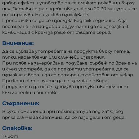
добър ефект и удобство да се сложат ръкавици върху
нея. Оставя се да подейства за около 20-30 минути и се
отстранява. Не изисква изплакване.
Препоръчва се да се използва веднъж седмично. А за
постигане на най-добри резултати да се използва в
комбинация с крем за ръце от същата серия.
Внимание:
Да се избягва употребата на продукта върху петна,
пъпки, наранявания или слънчеви изгаряния.
При поява на зачервяване, подуване, сърбеж по време на
и след употреба, да се прекрати употребата. Да се
изплакне с вода и да се потърси съдействие от лекар.
При контакт с очите да се изплакне с вода.
Продуктът да не се използва при чувствителност
към лепенки и бинтове.
Съхранение:
В сухи помещения при температура под 25º С, без
пряка слънчева светлина. Да се пази далеч от деца.
Опаковка:
1 чифт