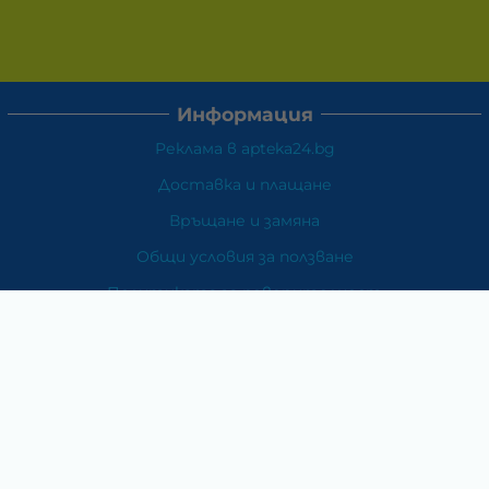
Информация
Реклама в apteka24.bg
Доставка и плащане
Връщане и замяна
Общи условия за ползване
Политиката за поверителност
Политика за използване на бисквитки
При възникване на спор, свързан с покупка онлайн,
можете да ползвате сайта ОРС
Вашите права
Отказ от сделка