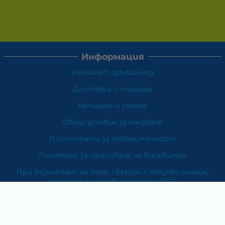
Информация
Реклама в apteka24.bg
Доставка и плащане
Връщане и замяна
Общи условия за ползване
Политиката за поверителност
Политика за използване на бисквитки
При възникване на спор, свързан с покупка онлайн,
можете да ползвате сайта ОРС
Вашите права
Отказ от сделка