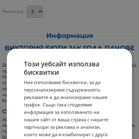
Рейтинг:
Информация
ВИКТОРИЯ БЮТИ 24К ГОЛД ПАЧОВЕ
ЗА ОКОЛООЧНИЯ КОНТУР * 60
Този уебсайт използва
Формулата на продукта, включваща кофеин и зелен чай,
бисквитки
придава свежест и сияние на изморените очи.
Ревитализиращата маска спомага за редуциране на
Ние използваме бисквитки, за да
подпухналостта и тъмните кръгове, като освежава
околоочния контур. Перлите морски колаген и
персонализираме съдържанието,
хиалуроновата киселина правят кожата изящна и
рекламите и да анализираме нашия
блестяща.
трафик. Също така споделяме
Състав:
информация за използването на
нашия сайт от ваша страна с нашите
Aqua, Glycerin, Propylene Glycol, Chondrus Crispus (Red
Algae) Powder, Trehalose, Glycereth-26, Glycosaminoglycans,
партньори за реклама и анализи,
Hydrolyzed Collagen, Phenoxyethanol, Xanthan Gum,
които може да я комбинират с друга
Butylene Glycol, Portulaca Oleracea (Purslane) Extract,