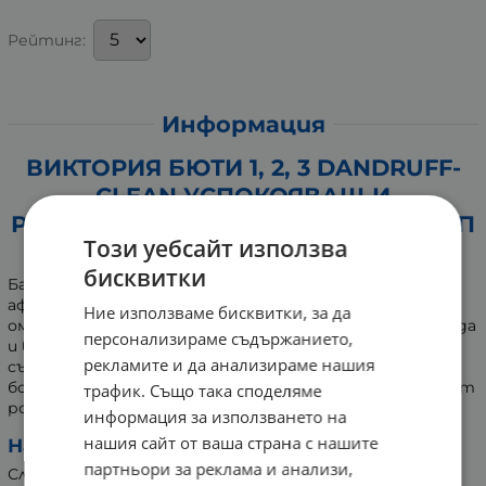
Рейтинг:
Информация
ВИКТОРИЯ БЮТИ 1, 2, 3 DANDRUFF-
CLEAN УСПОКОЯВАЩ И
РЕБАЛАНСИРАЩ БАЛСАМ ЗА СКАЛП
Този уебсайт използва
С РОЗМАРИН 200 мл
бисквитки
Балсамът е предназначен за употреба върху скалп,
афектиран от пърхот, раздразнение и прекомерно
Ние използваме бисквитки, за да
омазняване. Успокоява, регулира омазняването, охлажда
персонализираме съдържанието,
и възвръща комфорта на кожата. Зареден с мощни
рекламите и да анализираме нашия
съставки с грижа за микробиома на скалпа -
ботанически комплекси, джинджифил, кофеин, масло от
трафик. Също така споделяме
розмарин и ментол.
информация за използването на
нашия сайт от ваша страна с нашите
Начин на употреба:
партньори за реклама и анализи,
След като измиете косата с шампоан, изстискайте