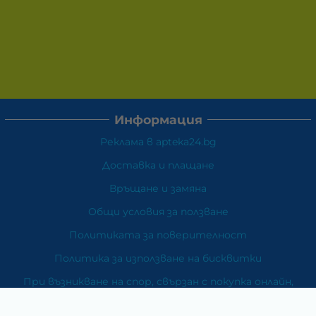
Информация
Реклама в apteka24.bg
Доставка и плащане
Връщане и замяна
Общи условия за ползване
Политиката за поверителност
Политика за използване на бисквитки
При възникване на спор, свързан с покупка онлайн,
можете да ползвате сайта ОРС