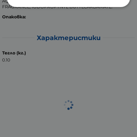
AQUA / WATER, CETEARYL ALCOHOL, PARFUM /
FRAGRANCE, IODOPROPYNYL BUTYLCARBAMATE.
Опаковка:
Характеристики
Тегло (кг.)
0.10