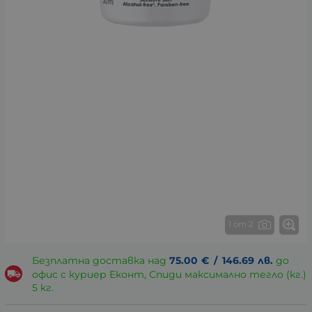
1 от 2
Безплатна доставка над
75.00
€
/
146.69
лв.
до
офис с куриер Еконт, Спиди максимално тегло (кг.)
5 кг.