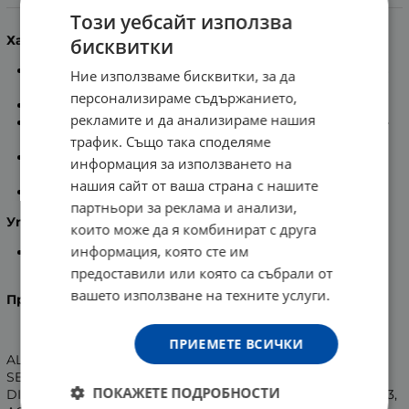
Информация
Този уебсайт използва
Характеристики:
бисквитки
Предпазва от изпотяване и неприятна миризма в
Ние използваме бисквитки, за да
продължение на 48 часа.
персонализираме съдържанието,
Оставя кожата суха.
рекламите и да анализираме нашия
Съдържа специална успокояваща съставка
Proline-
Cutei
и алуминиеви соли.
трафик. Също така споделяме
С текстура, осигуряваща мекота и свежест, без
информация за използването на
да оставя бели следи и чувство за дискомфорт.
нашия сайт от ваша страна с нашите
Хипоалергенен продукт, без алкохол и парабени.
партньори за реклама и анализи,
Употреба:
които може да я комбинират с друга
информация, която сте им
Върху почистена и подсушена кожа, нанасяйте
ежедневно.
предоставили или която са събрали от
вашето използване на техните услуги.
Производител
: VICHY, Франция.
ПРИЕМЕТЕ ВСИЧКИ
ALUMINUM CHLOROHYDRATE, ALUMINUM
SESQUICHLOROHYDRATE, PPG-15 STEARYL ETHER, PEG-4
ПОКАЖЕТЕ ПОДРОБНОСТИ
DILAURATE, DIMETHICONE, PEG-4 LAURATE, CETEARETH-33,