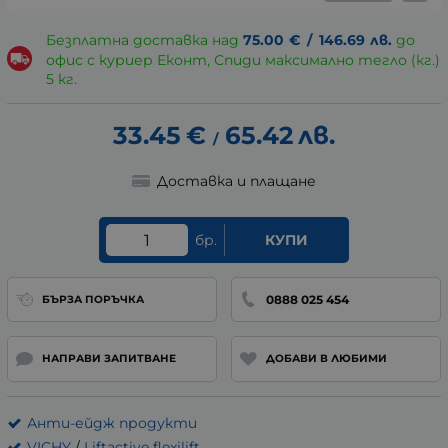
Безплатна доставка над
75.00
€
/
146.69
лв.
до
офис с куриер Еконт, Спиди максимално тегло (кг.)
5 кг.
33.45
€
65.42
лв.
/
Доставка и плащане
бр.
КУПИ
0888 025 454
БЪРЗА ПОРЪЧКА
НАПРАВИ ЗАПИТВАНЕ
ДОБАВИ В ЛЮБИМИ
Анти-ейдж продукти
VICHY
/
Liftactive flexilift