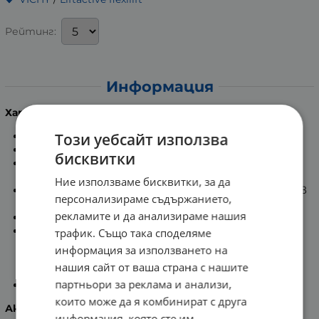
Рейтинг:
Информация
Характеристики:
Този уебсайт използва
Грижа за кожата и иновативен макиаж.
С доказан лифтинг ефект.
бисквитки
За жени на 30-55 години с фини линии или дълбоки
бръчки.
Ние използваме бисквитки, за да
Обогатен с восъчни микрочастици, разпръснати в
персонализираме съдържанието,
силиконова база.
рекламите и да анализираме нашия
С
Collagyl
- активна противостарееща съставка.
Маслата в силиконовата база се изпаряват
трафик. Също така споделяме
постепенно, което позволява да се нанася по-
информация за използването на
прецизно и пигментите не се натрупват по
нашия сайт от ваша страна с нашите
бръчките.
партньори за реклама и анализи,
Некомедоногенен и хипоалергенен.
които може да я комбинират с друга
Активни съставки:
информация, която сте им