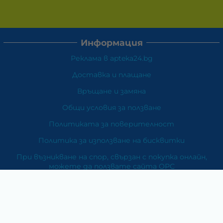
Информация
Реклама в apteka24.bg
Доставка и плащане
Връщане и замяна
Общи условия за ползване
Политиката за поверителност
Политика за използване на бисквитки
При възникване на спор, свързан с покупка онлайн,
можете да ползвате сайта ОРС
Вашите права
Отказ от сделка
За Нас