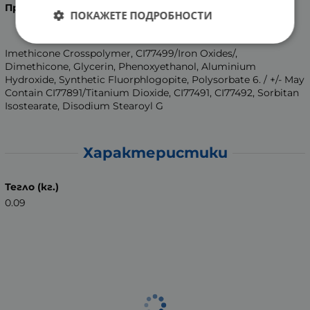
Производител:
Vichy Laboratories, Франция.
ПОКАЖЕТЕ ПОДРОБНОСТИ
Imethicone Crosspolymer, CI77499/Iron Oxides/,
Dimethicone, Glycerin, Phenoxyethanol, Aluminium
Hydroxide, Synthetic Fluorphlogopite, Polysorbate 6. / +/- May
Contain CI77891/Titanium Dioxide, CI77491, CI77492, Sorbitan
Isostearate, Disodium Stearoyl G
Характеристики
Тегло (кг.)
0.09