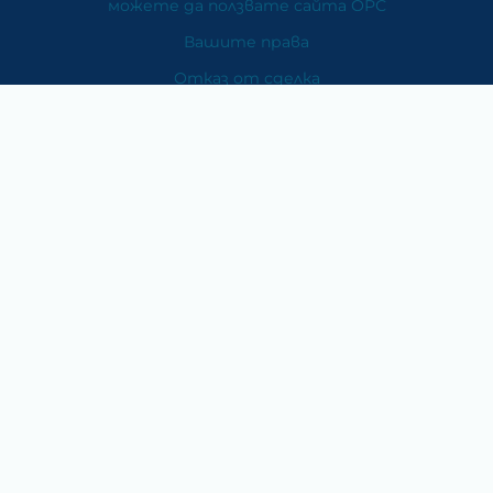
можете да ползвате сайта ОРС
Вашите права
Отказ от сделка
За Нас
Карта на сайта
Контакти
Категории
Храни и хранителни добавки
Козметика
Хигиена и защита
Перилни и почистващи препарати
Литература
Подаръци за медици