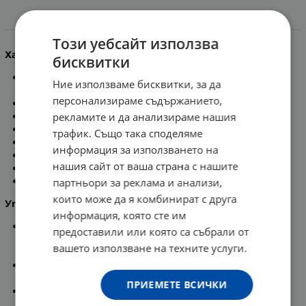
Информация
Този уебсайт използва
Характеристики:
бисквитки
Dermablend /3D корекция/, 16 часа активен
Ние използваме бисквитки, за да
коригиращ фон дьо тен.
персонализираме съдържанието,
Високопокривен.
рекламите и да анализираме нашия
За мазна кожа, склонна към акне.
Хипоалергенен, некомедоногенен.
трафик. Също така споделяме
Без масла и парабени.
информация за използването на
Коригира цвета.
нашия сайт от ваша страна с нашите
Изглажда повърхността на кожата.
Намалява несъвършенствата.
партньори за реклама и анализи,
които може да я комбинират с друга
Употреба:
информация, която сте им
Нанасяйте с гъбичка за грим или с върха на
предоставили или която са събрали от
пръстите си, като започвате от центъра на
вашето използване на техните услуги.
лицето.
При случаи с по-тежки несъвършенства и белези,
се нанася директно върху засегнатите места.
ПРИЕМЕТЕ ВСИЧКИ
Разнася се с леки потупващи движения.