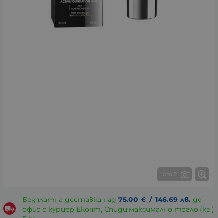
1 от 2
Безплатна доставка над
75.00
€
/
146.69
лв.
до
офис с куриер Еконт, Спиди максимално тегло (кг.)