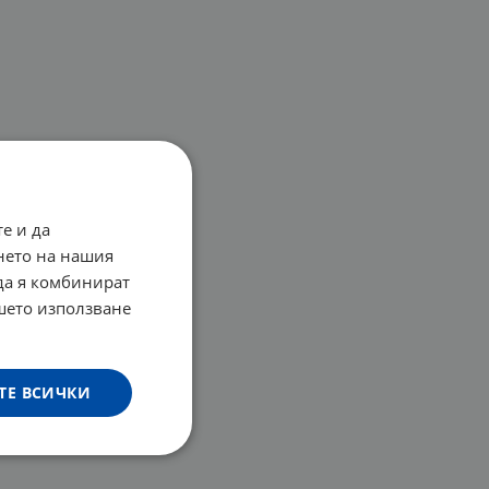
е и да
нето на нашия
 да я комбинират
ашето използване
ТЕ ВСИЧКИ