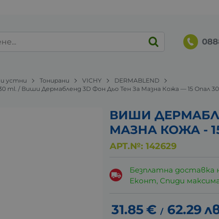
088
 и устни
Тонирани
VICHY
DERMABLEND
al 30 ml. / Виши Дермабленд 3D Фон Дьо Тен За Мазна Кожа — 15 Опал 30
ВИШИ ДЕРМАБЛЕ
МАЗНА КОЖА - 1
АРТ.№:
142629
Безплатна доставка 
Еконт, Спиди максималн
31.85
€
62.29
лв
/