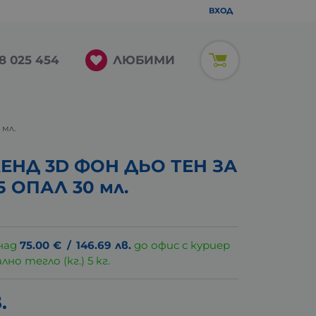
ВХОД
ЛЮБИМИ
8 025 454
 мл.
НД 3D ФОН ДЬО ТЕН ЗА
5 ОПАЛ 30 мл.
над
75.00
€
/
146.69
лв.
до офис с куриер
о тегло (кг.) 5 кг.
.