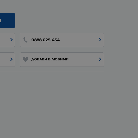
И
0888 025 454
ДОБАВИ В ЛЮБИМИ