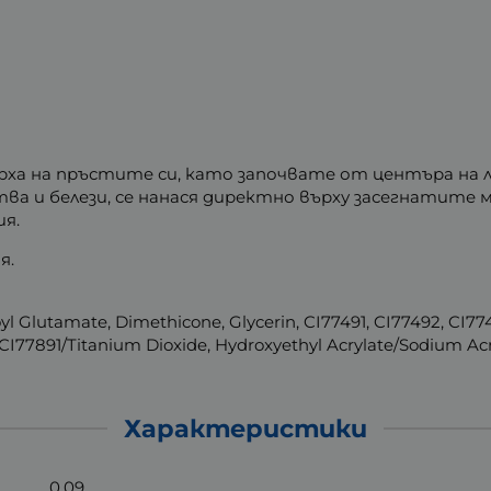
върха на пръстите си, като започвате от центъра на 
ва и белези, се нанася директно върху засегнатите 
ия.
я.
yl Glutamate, Dimethicone, Glycerin, CI77491, CI77492, CI774
 CI77891/Titanium Dioxide, Hydroxyethyl Acrylate/Sodium Ac
Характеристики
0.09