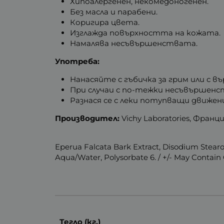
Хипоалергенен, некомедоногенен.
Без масла и парабени.
Коригира цвета.
Изглажда повърхността на кожата.
Намалява несъвършенствата.
Употреба:
Нанасяйте с гъбичка за грим или с 
При случаи с по-тежки несъвършенст
Разнася се с леки потупващи движен
Производител:
Vichy Laboratories, Франци
Eperua Falcata Bark Extract, Disodium Stearo
Aqua/Water, Polysorbate 6. / +/- May Contain
Тегло (кг.)