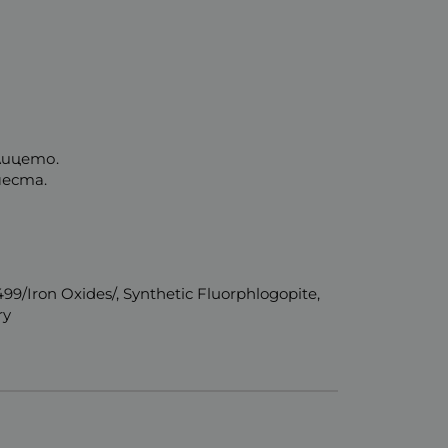
лицето.
места.
99/Iron Oxides/, Synthetic Fluorphlogopite,
ry