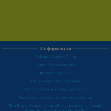
Информация
Реклама в apteka24.bg
Доставка и плащане
Връщане и замяна
Общи условия за ползване
Политиката за поверителност
Политика за използване на бисквитки
При възникване на спор, свързан с покупка онлайн,
можете да ползвате сайта ОРС