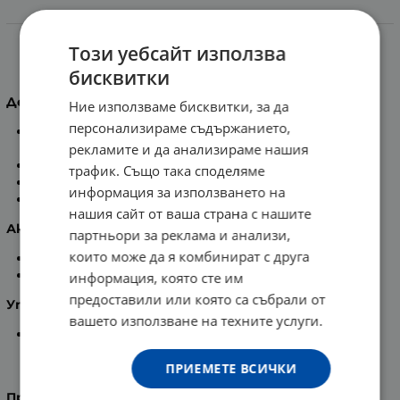
Информация
Този уебсайт използва
Виши Деркос Шампоан против пърхот за
чувствителен скалп 200 мл.
бисквитки
Действие
:
Ние използваме бисквитки, за да
персонализираме съдържанието,
Успокоява чувствителния сърбеж на скалпа при
рекламите и да анализираме нашия
пърхот.
Премахва пърхота при мъже и жени.
трафик. Също така споделяме
Без сулфати, оцветители и парабени!
информация за използването на
Продължително 6-седмично действие.
нашия сайт от ваша страна с нашите
Активни съставки:
партньори за реклама и анализи,
които може да я комбинират с друга
Piroctone Olamine -
регулира десквламацията.
Bisabolol
- упокоява скалпа.
информация, която сте им
предоставили или която са събрали от
Употреба
:
вашето използване на техните услуги.
Нанесете върху влажна коса и оставете да
подейства за няколко минути, след което
ПРИЕМЕТЕ ВСИЧКИ
изплакнете.
Производител
: Vichy, Франция.