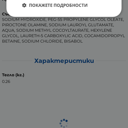
ПОКАЖЕТЕ ПОДРОБНОСТИ
Състав
:
SODIUM HYDROXIDE, PEG-55 PROPYLENE GLYCOL OLEATE,
PIROCTONE OLAMINE, SODIUM LAUROYL GLUTAMATE,
AQUA, SODIUM METHYL COCOYLTAURATE, HEXYLENE
GLYCOL, LAURETH-5 CARBOXYLIC ACID, COCAMIDOPROPYL
BETAINE, SODIUM CHLORIDE, BISABOL
Характеристики
Тегло (кг.)
0.26