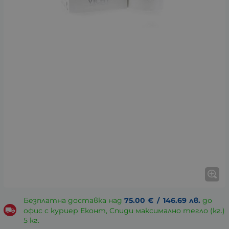
Безплатна доставка над
75.00
€
/
146.69
лв.
до
офис с куриер Еконт, Спиди максимално тегло (кг.)
5 кг.