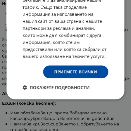
Неговите симптоми са:
трафик. Също така споделяме
Кървене при дефекация, след ходене по голяма
информация за използването на
нужда.
нашия сайт от ваша страна с нашите
Лек сърбеж и парене около ануса.
партньори за реклама и анализи,
Болка, която е характерна за външните хемороиди.
които може да я комбинират с друга
Заболяването
"Варикоза
", в превод от латински
информация, която сте им
означава "
Разширение
", представлява разширение,
предоставили или която са събрали от
удължаване и увиване на вените. Навсякъде във
вашето използване на техните услуги.
венозната система могат да се появят. Срещат се
най-често по долните крайници, основно
подбедриците и в аналната област (хемороиди). По-
ПРИЕМЕТЕ ВСИЧКИ
често срещани са при жените, отколкото при
мъжете. Ненавременното им лекуване, може да доведе
до сериозни последици.
ПОКАЖЕТЕ ПОДРОБНОСТИ
Активни съставки:
Есцин (конски кестен):
Има обезболяващо, противовъзпалително,
капиляроукрепващо и венотонично действие.
Намалява кръвосъсирването и образуването на
тромби или съсиреци.