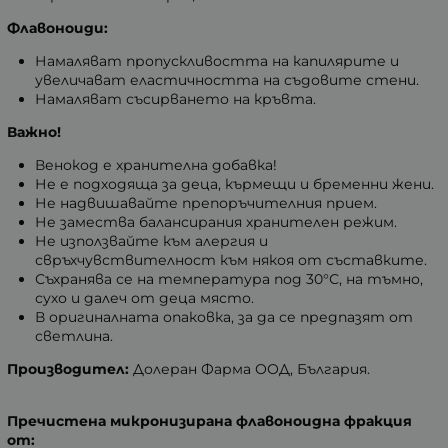
Флавоноиди:
Намаляват пропускливостта на капилярите и
увеличават еластичността на съдовите стени.
Намаляват съсирването на кръвта.
Важно!
Венокод е хранителна добавка!
Не е подходяща за деца, кърмещи и бременни жени.
Не надвишавайте препоръчителния прием.
Не замества балансирания хранителен режим.
Не използвайте към алергия и
свръхчувствителност към някоя от съставките.
Съхранява се на температура под 30°С, на тъмно,
сухо и далеч от деца място.
В оригиналната опаковка, за да се предпазят от
светлина.
Производител:
Долеран Фарма ООД, България.
Пречистена микронизирана флавоноидна фракция
от: