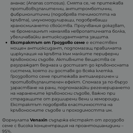
ананас (Ananas comosus). Смята се, че притежава
противовъзпалителни, антитромботични,
фибринолитични (подобрява течимостта на
кръвта), имуномодулиращи, подобряващи
храносмилането свойства. Проучвания доказват,
че бромелаинът намалява невропатичната болка,
увеличавайки антиоксидантната защита.
Екстрактът от Гроздово семе
е естествен
мощен антиоксидант, подпомагащ правилната
циркулация на кръвта към малките периферни
кръвоносни съдове. Активните вещества се
разграждат веднага и достигат до кръвоносната
система, която ги доставя до всяка клетка.
Гроздовото семе притежава антиалергичен и
противовъзпалителен ефект. Спомага за по-бързо
зарастване на рани, подпомагайки регенерирането
на наранените кръвоносни съдове, важно при
страдащите от разширени вени и хемороиди.
Екстрактът подобрява еластичността на
кръвоносните съдове и проходимостта им.
Формулата
Venaxin
съдържа екстракт от гроздово
семе с висока концентрация на проантоцианидини –
95%.