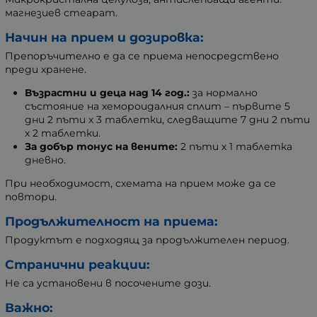
магнезиев стеарат.
Начин на прием и дозировка:
Препоръчително е да се приема непосредствено
преди хранене.
Възрастни и деца над 14 год.:
за нормално
състояние на хемороидалния сплит – първите 5
дни 2 пъти х 3 таблетки, следващите 7 дни 2 пъти
х 2 таблетки.
За добър тонус на вените:
2 пъти х 1 таблетка
дневно.
При необходимост, схемата на прием може да се
повтори.
Продължителност на приема:
Продуктът е подходящ за продължителен период.
Странични реакции:
Не са установени в посочените дози.
Важно: