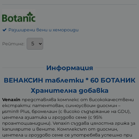
Разширени вени и хемороиди
Рейтинг:
Информация
ВЕНАКСИН таблетки * 60 БОТАНИК
Хранителна добавка
Venaxin
представлява комплекс от висококачествени
екстракти: патентован, силноусвоим диосмин –
μsmin® Plus, бромелаин (с високо съдържание на GDU),
центела азиатика и гроздово семе (с 95%
проантоцианидини). Venaxin създава цялостна грижа за
капилярите и вените. Комплексът от диосмин,
центела и гроздово семе се употребява успешно при