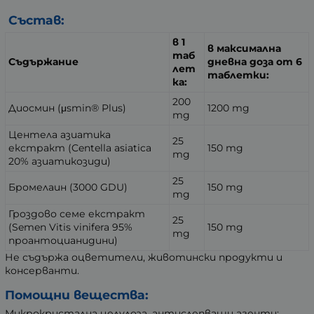
Състав:
в 1
в максимална
таб
Съдържание
дневна доза от 6
лет
таблетки:
ка:
200
Диосмин (μsmin® Plus)
1200 mg
mg
Центела азиатика
25
екстракт (Centella asiatica
150 mg
mg
20% азиатикозиди)
25
Бромелаин (3000 GDU)
150 mg
mg
Гроздово семе екстракт
25
(Semen Vitis vinifera 95%
150 mg
mg
проантоцианидини)
Не съдържа оцветители, животински продукти и
консерванти.
Помощни вещества:
Микрокристална целулоза, антислепващи агенти: