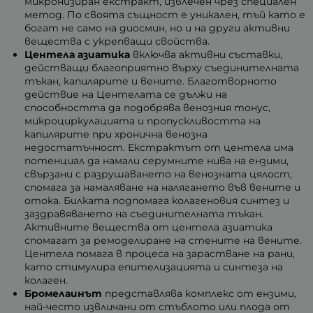
микронизиран екстракт, извлечен чрез специален
метод. По своята същност е уникален, тъй като е
богат не само на диосмин, но и на други активни
вещества с укрепващи свойства.
Центела азиатика
включва активни съставки,
действащи благоприятно върху съединителната
тъкан, капилярите и вените. Благотворното
действие на Центелата се дължи на
способността да подобрява венозния тонус,
микроциркулацията и пропускливостта на
капилярите при хронична венозна
недостатъчност. Екстрактът от центела има
потенциал да намали серумните нива на ензими,
свързани с разрушаването на венозната цялост,
спомага за намаляване на налягането във вените и
отока. Билката подпомага колагеновия синтез и
заздравяването на съединителната тъкан.
Активните вещества от центела азиатика
спомагат за ремоделиране на стените на вените.
Центела помага в процеса на зарастване на рани,
като стимулира епителизацията и синтеза на
колаген.
Бромелаинът
представлява комплекс от ензими,
най-често извличани от стъблото или плода от