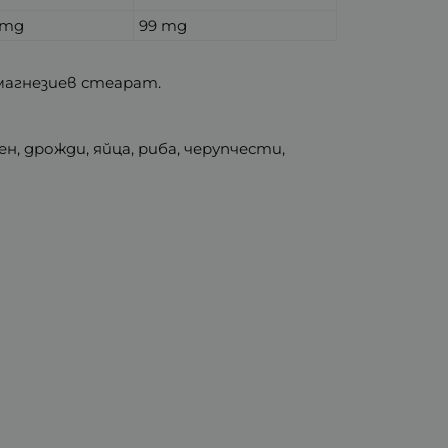
 mg
99 mg
 магнезиев стеарат.
, дрожди, яйца, риба, черупчести,