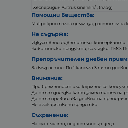
Хесперидин /Citrus sinensin/ , (плод)
Помощни вещества:
Микрокристална целулоза, растителна ка
Не съдържа:
Изкуствени оцветители, консерванти, по
животински продукти, сол, ядки, ГМО. 
Препоръчителен дневен прием
За възрастни: По 1 капсула 3 пъти дневно
Внимание:
При бременност или кърмене се консулт
Да не се използва като заместител на р
Да не се превишава дневната препоръчи
Не е лекарствено средство.
Съхранение:
На сухо място, недостъпно за деца.