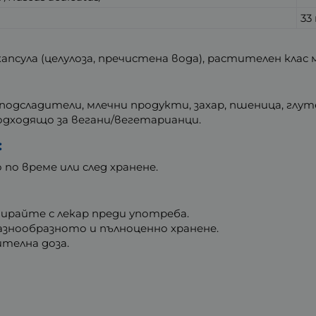
33
псула (целулоза, пречистена вода), растителен клас
дсладители, млечни продукти, захар, пшеница, глутен
Подходящо за вегани/вегетарианци.
:
 по време или след хранене.
ирайте с лекар преди употреба.
азнообразното и пълноценно хранене.
телна доза.