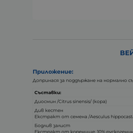
ВЕЙ
Приложение:
Допринася за поддържане на нормално с
Съставки:
Диосмин /Citrus sinensis/ (кора)
Див кестен
Екстракт от семена /Aesculus hippocast
Бодлив залист
Екстракт от коренище, 10% рускогенин /