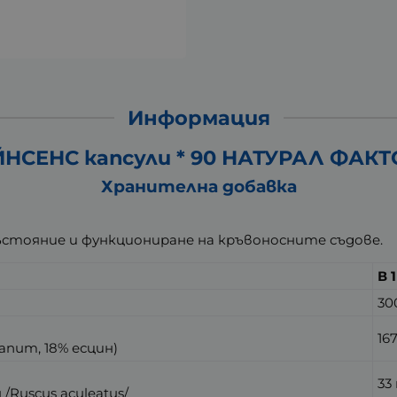
Информация
НСЕНС капсули * 90 НАТУРАЛ ФАК
Хранителна добавка
ъстояние и функциониране на кръвоносните съдове.
В 
30
16
anum, 18% есцин)
33
Ruscus aculeatus/