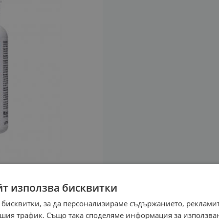
йт използва бисквитки
 бисквитки, за да персонализираме съдържанието, рекламит
шия трафик. Също така споделяме информация за използва