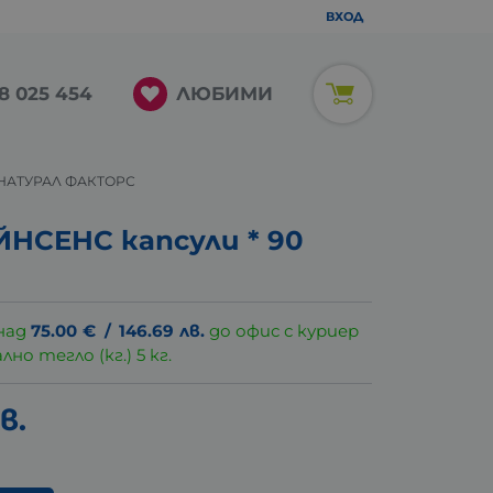
ВХОД
ЛЮБИМИ
8 025 454
0 НАТУРАЛ ФАКТОРС
НСЕНС капсули * 90
над
75.00
€
/
146.69
лв.
до офис с куриер
о тегло (кг.) 5 кг.
в.