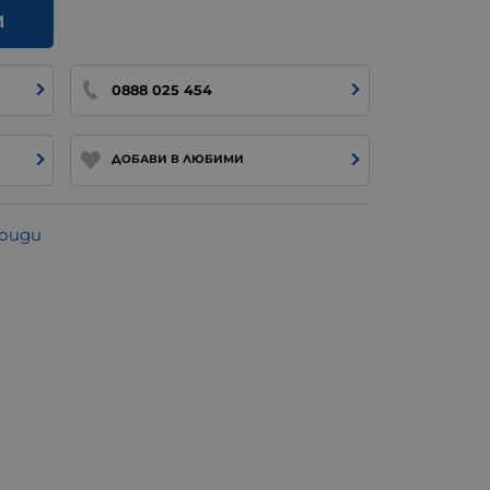
И
0888 025 454
ДОБАВИ В ЛЮБИМИ
роиди