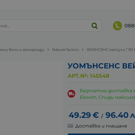
088
ени вени и хемороиди
Natural factors
ВЕЙНСЕНС капсули * 9
УОМЪНСЕНС ВЕЙ
АРТ.№:
145548
Безплатна доставка 
Еконт, Спиди максималн
49.29
€
96.40
л
/
Доставка и плащане