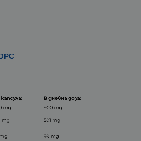
ТОРС
1 капсула:
В дневна доза:
0 mg
900 mg
7 mg
501 mg
 mg
99 mg