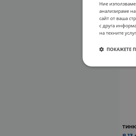
Ние използваме
ТИНК
анализираме на
100 м
сайт от ваша ст
8.13
с друга информа
на техните услуг
ПОКАЖЕТЕ 
ТИНК
8.13