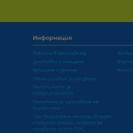
Информация
Реклама в apteka24.bg
За Нас
Доставка и плащане
Карта
Връщане и замяна
Конт
Общи условия за ползване
Политиката за
поверителност
Политика за използване на
бисквитки
При възникване на спор, свързан
с покупка онлайн, можете да
ползвате сайта ОРС