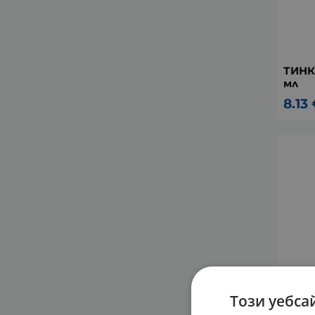
ТИНК
мл
8.13
Този уебса