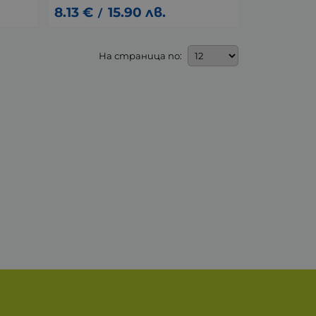
8.13
€
15.90
лв.
/
На страница по: