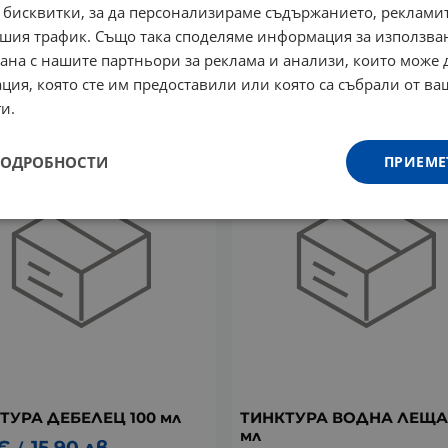
 бисквитки, за да персонализираме съдържанието, рекламит
ТУРА НОРМАЛНО ТЕГЛО
ТИНКТУРА ОТ ЛЮЛЯК 100
шия трафик. Също така споделяме информация за използва
л
рана с нашите партньори за реклама и анализи, които може
8.13
€
15.90
лв.
/
€
15.90
лв.
/
ция, която сте им предоставили или която са събрали от в
и.
ПОДРОБНОСТИ
ПРИЕМЕ
ТУРА ДЕБЕЛЕЦ 100 мл
ТИНКТУРА ВОДНА ЛЕЩА 
мл
€
15.90
лв.