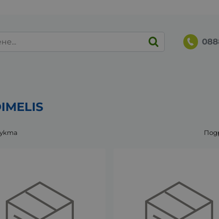
088
IMELIS
дукта
Под