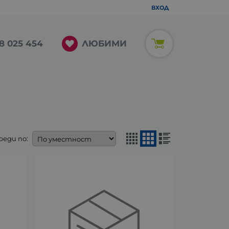
ВХОД
ЛЮБИМИ
8 025 454
реди по: