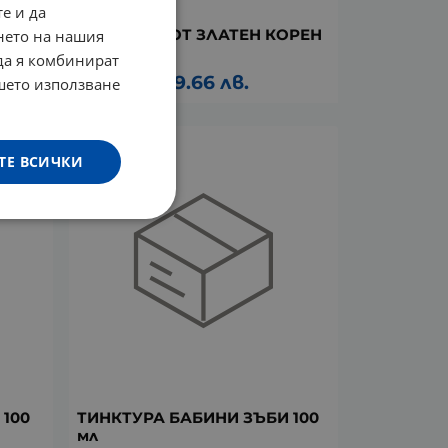
е и да
 мл
ТИНКТУРА ОТ ЗЛАТЕН КОРЕН
нето на нашия
100 мл
 да я комбинират
10.05
€
19.66
лв.
/
ашето използване
ТЕ ВСИЧКИ
100
ТИНКТУРА БАБИНИ ЗЪБИ 100
мл