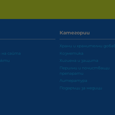
Категории
Храни и хранителни доба
 на сайта
Козметика
акти
Хигиена и защита
Перилни и почистващи
препарати
Литература
Подаръци за медици