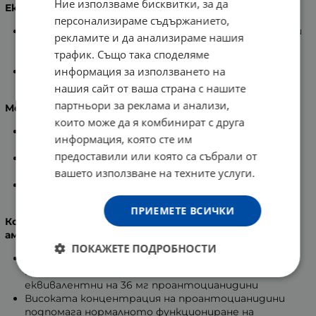
Ние използваме бисквитки, за да
Екстракт от брезови листа
персонализираме съдържанието,
Богат е на тетрациклични тритерпени, дъбилни
рекламите и да анализираме нашия
вещества, никотинова киселина, бетулинова
трафик. Също така споделяме
киселина, флавонолови гликозиди.
информация за използването на
Подкрепя нормалното функциониране на
бъбреците и уринарния тракт.
нашия сайт от ваша страна с нашите
партньори за реклама и анализи,
Мечо грозде
които може да я комбинират с друга
С богато съдържание на фенолни гликозиди -
информация, която сте им
арбутин и метиларбутин.
предоставили или която са събрали от
Съдържа още флавоноидите кверцитин и
мирицитрин.
вашето използване на техните услуги.
Допринася за физиологичното функциониране на
бъбреците и уринарния тракт.
ПРИЕМЕТЕ ВСИЧКИ
Концентриран сух екстракт от плодове на
американска червена боровинка
ПОКАЖЕТЕ ПОДРОБНОСТИ
Съдържа 144 мг концентриран сух екстракт от
плодовете на американска червена боровинка,
еквивалентни на 36 мг проантоцианидини
Високата концентрация на проантоцианидини
подпомага нормалното функциониране на