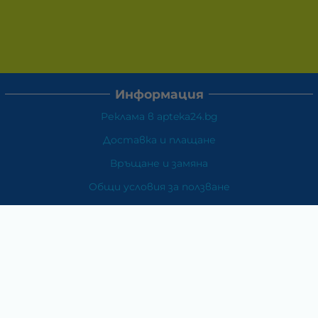
Информация
Реклама в apteka24.bg
Доставка и плащане
Връщане и замяна
Общи условия за ползване
Политиката за поверителност
Политика за използване на бисквитки
При възникване на спор, свързан с покупка онлайн,
можете да ползвате сайта ОРС
Вашите права
Отказ от сделка