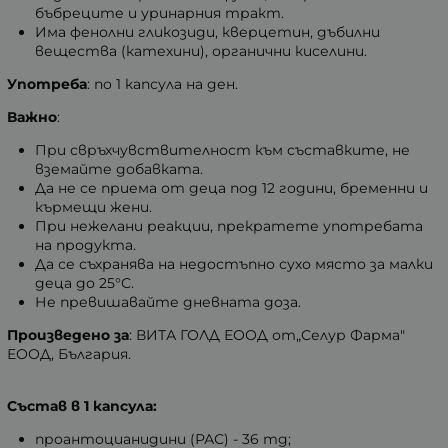
бъбреците и уринарния тракт.
Има фенолни гликозиди, кверцетин, дъбилни
вещества (катехини), органични киселини.
Употреба
: по 1 капсула на ден.
Важно
:
При свръхчувствителност към съставките, не
вземайте добавката.
Да не се приема от деца под 12 години, бременни и
кърмещи жени.
При нежелани реакции, прекратете употребата
на продукта.
Да се съхранява на недостъпно сухо място за малки
деца до 25°С.
Не превишавайте дневната доза.
Произведено за
: ВИТА ГОЛД ЕООД от„Селур Фарма"
ЕООД, България.
Състав в 1 капсула:
проантоцианидини (РАС) - 36 mg;