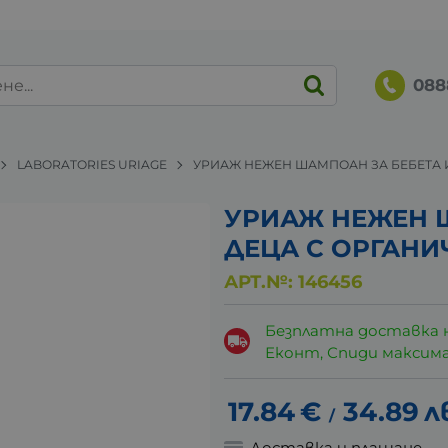
088
LABORATORIES URIAGE
УРИАЖ НЕЖЕН ШАМПОАН ЗА БЕБЕТА И
УРИАЖ НЕЖЕН 
ДЕЦА С ОРГАНИ
АРТ.№:
146456
Безплатна доставка 
Еконт, Спиди максималн
17.84
€
34.89
л
/
Доставка и плащане