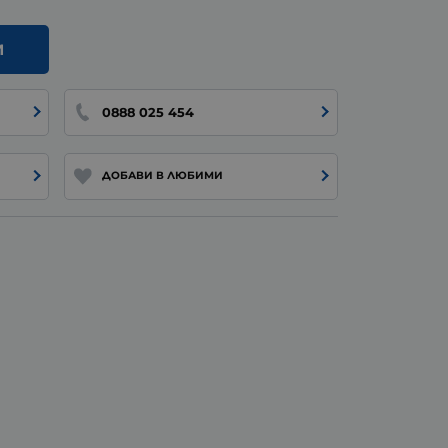
И
0888 025 454
ДОБАВИ В ЛЮБИМИ