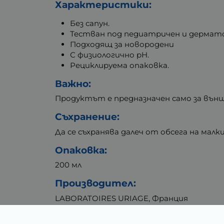
Характеристики:
Без сапун.
Тестван под педиатричен и дермат
Подходящ за новородени
С физиологично pH.
Рециклируема опаковка.
Важно:
Продуктът е предназначен само за вън
Съхранение:
Да се съхранява далеч от обсега на малки
Опаковка:
200 мл
Производител:
LABORATOIRES URIAGE, Франция