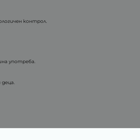
ологичен контрол.
шна употреба.
 деца.