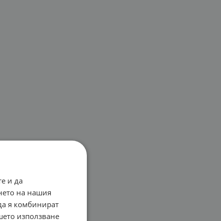
е и да
нето на нашия
 да я комбинират
ашето използване