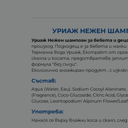
УРИАЖ НЕЖЕН ШАМПО
Уриаж Нежен шампоан за бебета и дец
произход. Подходящ е за бебета и малк
Термална вода Уриаж, Екстракт от орга
скалпа и косата, предотвратява заплита
формула "без сълзи".
Екологично ангажиран продукт , с изкл
Състав:
Aqua (Water, Eau), Sodium Cocoyl Alaninate,
(Fragrance), Coco-Glucoside, Citric Acid, Glyce
Glucose, Leontopodium Alpinum Flower/Leaf E
Употреба:
Нанася се върху влажни коса и скалп, след