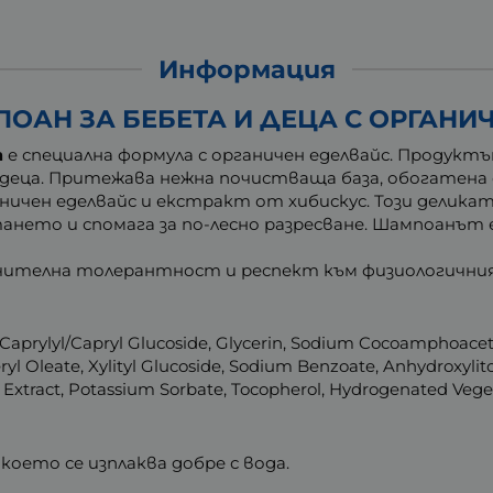
Информация
АН ЗА БЕБЕТА И ДЕЦА С ОРГАНИЧ
а
е специална формула с органичен еделвайс. Продукт
и деца. Притежава нежна почистваща база, обогатена
ничен еделвайс и екстракт от хибискус. Този деликат
нето и спомага за по-лесно разресване. Шампоанът е 
ючителна толерантност и респект към физиологичния
 Caprylyl/Capryl Glucoside, Glycerin, Sodium Cocoamphoacet
ryl Oleate, Xylityl Glucoside, Sodium Benzoate, Anhydroxylitol
xtract, Potassium Sorbate, Tocopherol, Hydrogenated Vegeta
 което се изплаква добре с вода.