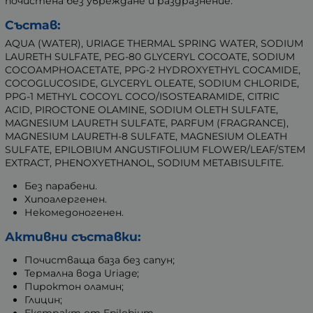
почистена без увреждане и раздразнение.
Състав:
AQUA (WATER), URIAGE THERMAL SPRING WATER, SODIUM
LAURETH SULFATE, PEG-80 GLYCERYL COCOATE, SODIUM
COCOAMPHOACETATE, PPG-2 HYDROXYETHYL COCAMIDE,
COCOGLUCOSIDE, GLYCERYL OLEATE, SODIUM CHLORIDE,
PPG-1 METHYL COCOYL COCO/ISOSTEARAMIDE, CITRIC
ACID, PIROCTONE OLAMINE, SODIUM OLETH SULFATE,
MAGNESIUM LAURETH SULFATE, PARFUM (FRAGRANCE),
MAGNESIUM LAURETH-8 SULFATE, MAGNESIUM OLEATH
SULFATE, EPILOBIUM ANGUSTIFOLIUM FLOWER/LEAF/STEM
EXTRACT, PHENOXYETHANOL, SODIUM METABISULFITE.
Без парабени.
Хипоалергенен.
Некомедоногенен.
Активни съставки:
Почистваща база без сапун;
Термална вода Uriage;
Пироктон оламин;
Глицин;