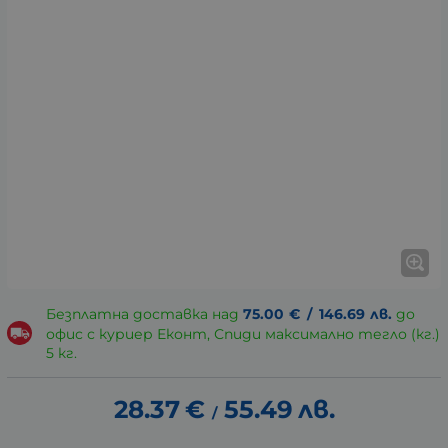
Безплатна доставка над
75.00
€
/
146.69
лв.
до
офис с куриер Еконт, Спиди максимално тегло (кг.)
5 кг.
28.37
€
55.49
лв.
/