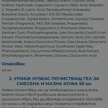
Polymethylmethacrylate, Tapioca Starch, Glycolic Acid,
Sodium Hydroxide, Diglycerin, Glycerin, Malic Acid, Steareth-
2, Steareth-21, Lactic Acid, Pentaerythrityl Distearate,
Butylene Glycol, Acrylates / C10-30 Alkylacrylate
Crosspolymer, Jojoba Esters, Dimethicone, Glyceryl Stearate,
Parfum (Fragrance), PEG-100 Stearate, Propanediol,
Tocopherylacetate, Polyglycerin-3, Piroctone Olamine,
Xanthan Gum, Phytosphingosine, Lens Esculenta (Lentil) Fruit
Extract, Polymethylsilsesquioxane, Salicylic Acid, Zinc Lactate,
Asiaticoside, Acacia Decurrens Flower Cera (Acacia Decurrens
Flower Wax), Helianthusannuus (Sunflower) Seed Wax,
Phenoxyethanol, Glycyrrhiza Inflata(Licorice) Root Extract,
Ethylhexylglycerin, Rhamnose, Glucose, Glucuronic Acid.
Опаковка:
40 мл
2. УРИАЖ HYSEAC ПОЧИСТВАЩ ГЕЛ ЗА
СМЕСЕНА И МАЗНА КОЖА 50 мл
Нежен почистващ гел за комбинирана и мазна кожа,
който почиства в дълбочина нечистотите и
излишния себум, без да уврежда епидермиса. Изплаква
се лесно и не съдържа сапун. Кожата е перфектно