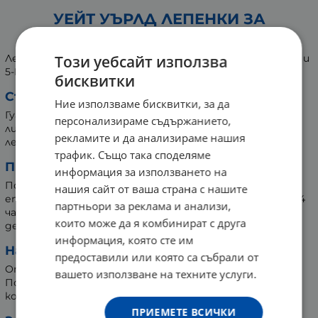
УЕЙТ УЪРЛД ЛЕПЕНКИ ЗА
ОТСЛАБВАНЕ * 60 127308 WW
Този уебсайт използва
Лепенки за отслабване с екстракт от Гуарана, Фукус и
5-HTP.
бисквитки
Съставки:
Ние използваме бисквитки, за да
Гуарана (екстракт от плод), зелен чай (екстракт от
персонализираме съдържанието,
лист), 5-HTP (от семена на грифония), екстракт от
рекламите и да анализираме нашия
ленено семе, екстракт от фукус.
трафик. Също така споделяме
Препоръки за употреба:
информация за използването на
Поставете 1 пластир върху добре почистена,
нашия сайт от ваша страна с нашите
епилирана и суха кожа. Сменяйте пластира на всеки 24
партньори за реклама и анализи,
часа. Не поставяйте повече от 1 пластир за
които може да я комбинират с друга
денонощие.
информация, която сте им
Начин на употреба:
предоставили или която са събрали от
Отлепете лепенката от задната и страна.
вашето използване на техните услуги.
Поставете залепващата част на рамото, гърба,
корема или външната страна на бедрото.
ПРИЕМЕТЕ ВСИЧКИ