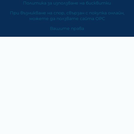
Политика за използване на бисквитки
При възникване на спор, свързан с покупка онлайн,
можете да ползвате сайта ОРС
Вашите права
Отказ от сделка
За Нас
Карта на сайта
Контакти
Категории
Храни и хранителни добавки
Козметика
Хигиена и защита
Перилни и почистващи препарати
Литература