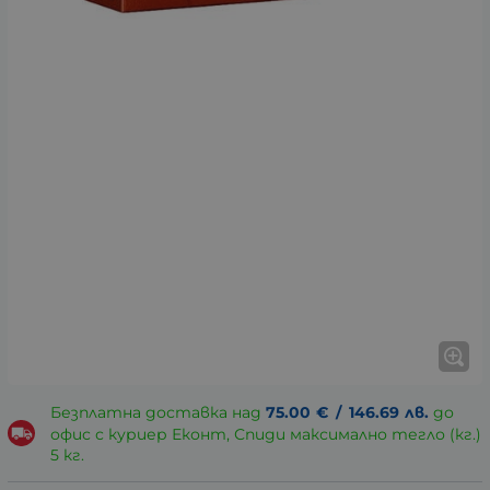
Безплатна доставка над
75.00
€
/
146.69
лв.
до
офис с куриер Еконт, Спиди максимално тегло (кг.)
5 кг.