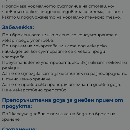
Подпомага нормалното състояние на стомашно-
чревния тракт, сърдечносъдовата система, кожата,
както и поддържането на нормално телесно тегло.
Забележка:
При бременност или кърмене, се консултирайте с
лекар преди употреба.
При прием на лекарства или сте под лекарско
наблюдение, консултирайте се с лекар преди
употреба.
Преустановете употребата, ако възникнат нежелани
реакции.
Да не се използва като заместител на разнообразното
и пълноценно хранене.
Да не се превишава препоръчителната дневна доза.
Не е лекарствено средство.
Препоръчителна доза за дневен прием от
продукта:
По 1 капсула дневно с пълна чаша вода, по време на
хранене.
Съхранение: