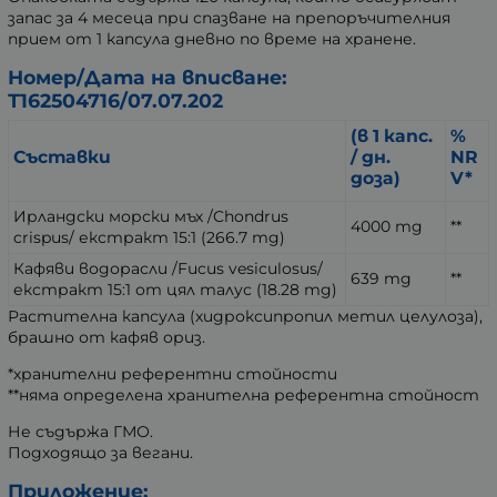
запас за 4 месеца при спазване на препоръчителния
прием от 1 капсула дневно по време на хранене.
Номер/Дата на вписване:
Т162504716/07.07.202
(в 1 капс.
%
Съставки
/ дн.
NR
доза)
V*
Ирландски морски мъх /Chondrus
4000 mg
**
crispus/ екстракт 15:1 (266.7 mg)
Кафяви водорасли /Fucus vesiculosus/
639 mg
**
екстракт 15:1 от цял талус (18.28 mg)
Растителна капсула (хидроксипропил метил целулоза),
брашно от кафяв ориз.
*хранителни референтни стойности
**няма определена хранителна референтна стойност
Не съдържа ГМО.
Подходящо за вегани.
Приложение: