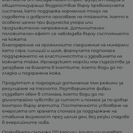
общотонизиращо въздействие върху кръвоносната
система, като поддържа нормалния тонус на
съдовете и доброто оросяване на тъканите, което е
особено ценно при физическа умора или
продължително напрежение. Допълнителен
положителен ефект се наблюдава върху състоянието
на кожата.
Благодарение на органичните съединения на минерали
като сяра, силиций и цинк, формулата подпомага
поддържането на еластичността и здравината на
кожната тъкан. Ирландският морски мъх съдейства за
запазване на влагата в клетките, което води до по-
гладка и подхранена кожа.
Продуктът е подходящо допълнение към режими за
регулиране на теглото. Разтворимите фибри
създават обем в стомаха, което води до по-
дълготрайно чувство за ситост и помага за по-добър
контрол върху апетита. Постепенното усвояване на
енергията от храната спомага за поддържане на
стабилна жизненост през целия ден, без резки спадове
в енергийните нива.
Опаковката съдържа 120 капсули, които осигуряват