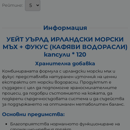
Рейтинг:
Информация
УЕЙТ УЪРЛД ИРЛАНДСКИ МОРСКИ
МЪХ + ФУКУС (КАФЯВИ ВОДОРАСЛИ)
капсули * 120
Хранителна добавка
Комбинираната формула с ирландски морски мъх и
фукус представлява натурален източник на ценни
екстракти от морски водорасли. Продуктът е
създаден с цел да подпомогне храносмилателните
процеси, да подобри състоянието на кожата, да
подкрепи сърдечносъдовата система и да съдейства
за поддържането на оптимален метаболитен баланс.
Основни предимства:
Благоприятства нормалното функциониране на
стомашно-чревния тракт.