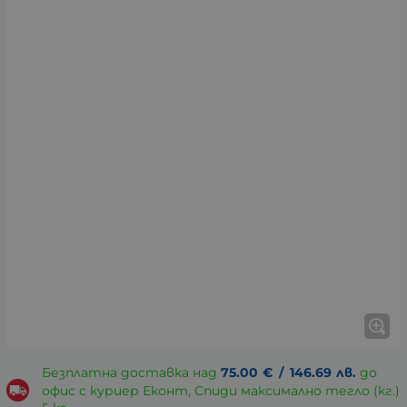
Безплатна доставка над
75.00
€
/
146.69
лв.
до
офис с куриер Еконт, Спиди максимално тегло (кг.)