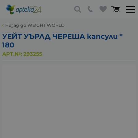
Назад до WEIGHT WORLD
УЕЙТ УЪРЛД ЧЕРЕША капсули *
180
АРТ.№:
293255