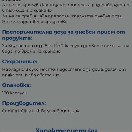
Да не се използва като заместител на разнообразното
и пълноценно хранене.
Да не се превишава препоръчителната дневна доза.
Не е лекарствено средство.
Препоръчителна доза за дневен прием от
продукта:
За възрастни над 18 г.: По 2 капсули дневно с пълна чаша
вода, по време на хранене.
Съхранение:
На хладно и сухо място, недостъпно за деца, далеч от
пряка слънчева светлина.
Опаковка:
180 капсули
Производител:
Comfort Click Ltd, Великобритания
Характеристики