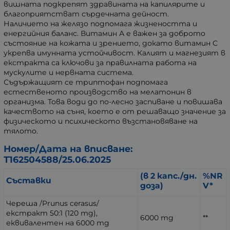
вишната подкрепят здравината на капилярите и
благоприятстват сърдечната дейност.
Наличието на желязо подпомага жизнеността и
енергийния баланс. Витамин А е важен за доброто
състояние на кожата и зрението, докато витамин С
укрепва имунната устойчивост. Калият и магнезият в
екстракта са ключови за правилната работа на
мускулите и нервната система.
Съдържащият се триптофан подпомага
естественото производство на мелатонин в
организма. Това води до по-лесно заспиване и повишава
качеството на съня, което е от решаващо значение за
физическото и психическото възстановяване на
тялото.
Номер/Дата на вписване:
Т162504588/25.06.2025
(в 2 капс./дн.
%NR
Съставки
доза)
V*
Череша /Prunus cerasus/
екстракт 50:1 (120 mg),
6000 mg
**
еквивалентен на 6000 mg