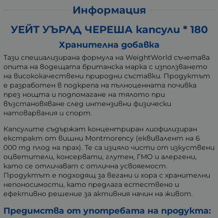
Информация
УЕЙТ УЪРЛД ЧЕРЕША капсули * 180
Хранителна добавка
Тази специализирана формула на WeightWorld съчетава
опита на водещата британска марка с използването
на висококачествени природни съставки. Продуктът
е разработен в подкрепа на пълноценната почивка
през нощта и подпомагане на тялото при
възстановяване след интензивни физически
натоварвания и спорт.
Капсулите съдържат концентриран лиофилизиран
екстракт от вишни Montmorency (еквивалент на 6
000 mg плод на прах). Те са изцяло чисти от изкуствени
оцветители, консервати, глутен, ГМО и алергени,
като се отличават с отлична усвояемост.
Продуктът е подходящ за вегани и хора с хранителни
непоносимости, като предлага естествено и
ефективно решение за активния начин на живот.
Предимства от употребата на продукта: