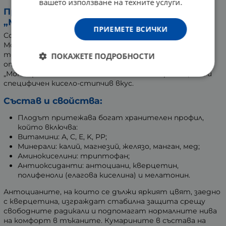
вашето използване на техните услуги.
Произход и характеристики на вишня
„Монморанси“:
ПРИЕМЕТЕ ВСИЧКИ
Сортът произхожда от френската долина
Монморанси, разположена в близост до Париж. Днес
тези плодове са изключително популярни и се
ПОКАЖЕТЕ ПОДРОБНОСТИ
отглеждат масово в Северна Америка. Вишната
„Монморанси“ се отличава с наситено червен цвят и
специфичен кисело-стипчив вкус.
Състав и свойства:
Плодът притежава богат хранителен профил,
който включва:
Витамини: A, C, E, K, PP;
Минерали: калий, магнезий, желязо, манган, мед;
Аминокиселини: триптофан;
Антиоксиданти: антоциани, кверцетин,
полифеноли (елагова киселина) и мелатонин.
Антоцианите, на които се дължи яркият цвят, заедно
с кверцетина, изграждат стабилна защита срещу
свободните радикали и подпомагат нормалните нива
на комфорт в тъканите. Кумарините в състава на