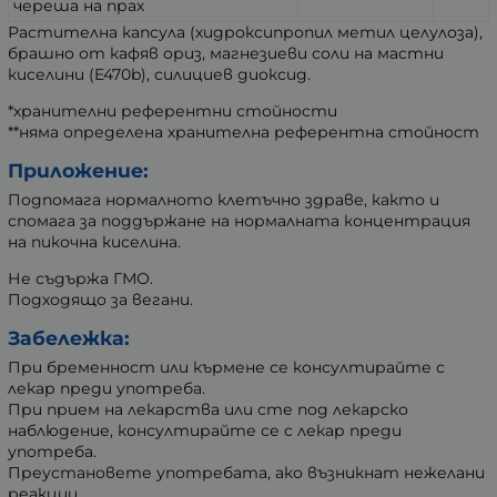
череша на прах
Растителна капсула (хидроксипропил метил целулоза),
брашно от кафяв ориз, магнезиеви соли на мастни
киселини (E470b), силициев диоксид.
*хранителни референтни стойности
**няма определена хранителна референтна стойност
Приложение:
Подпомага нормалното клетъчно здраве, както и
спомага за поддържане на нормалната концентрация
на пикочна киселина.
Не съдържа ГМО.
Подходящо за вегани.
Забележка:
При бременност или кърмене се консултирайте с
лекар преди употреба.
При прием на лекарства или сте под лекарско
наблюдение, консултирайте се с лекар преди
употреба.
Преустановете употребата, ако възникнат нежелани
реакции.