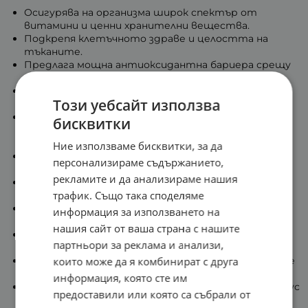
Осигурява на организма широк спектър от
витамини и ценни хранителни вещества.
Подкрепя клетъчното здраве и целостта на
тъканите.
Предлага мощна антиоксидантна бариера срещу
оксидативния стрес.
Подпомага поддържането на нормални нива на
Този уебсайт използва
пикочна киселина в тялото.
Благоприятства състоянието на
бисквитки
сърдечносъдовата система и комфорта в
ставите.
Ние използваме бисквитки, за да
Подкрепя доброто кръвообращение и правилния
персонализираме съдържанието,
метаболизъм.
рекламите и да анализираме нашия
Спомага за по-бързо заспиване и подобряване на
трафик. Също така споделяме
циклите на съня.
Притежава успокояващ ефект и облекчава
информация за използването на
мускулния дискомфорт след натоварване.
нашия сайт от ваша страна с нашите
Допринася за забавяне на видимите признаци на
партньори за реклама и анализи,
стареене.
Ускорява процесите на физическо възстановяване
които може да я комбинират с друга
след тренировки.
информация, която сте им
Укрепва защитните сили и повишава общия тонус
предоставили или която са събрали от
по естествен път.