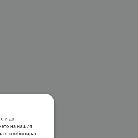
е и да
нето на нашия
 да я комбинират