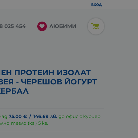
ВХОД
ЛЮБИМИ
8 025 454
ЧЕН ПРОТЕИН ИЗОЛАТ
ЗЕЯ - ЧЕРЕШОВ ЙОГУРТ
ХЕРБАЛ
над
75.00
€
/
146.69
лв.
до офис с куриер
о тегло (кг.) 5 кг.