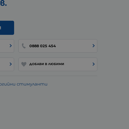
в.
И
0888 025 454
ДОБАВИ В ЛЮБИМИ
ргийни стимуланти