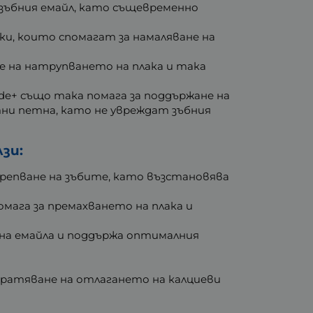
т зъбния емайл, като същевременно
ки, които спомагат за намаляване на
е на натрупването на плака и така
ide+ също така помага за поддържане на
тни петна, като не увреждат зъбния
зи:
крепване на зъбите, като възстановява
помага за премахването на плака и
о на емайла и поддържа оптималния
твратяване на отлагането на калциеви