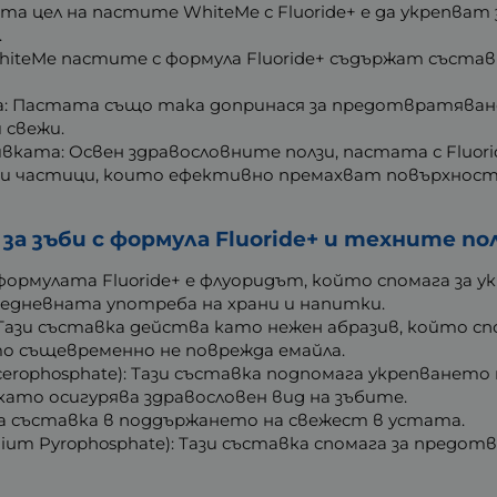
ата цел на пастите WhiteMe с Fluoride+ е да укрепва
.
iteMe пастите с формула Fluoride+ съдържат състав
а: Пастата също така допринася за предотвратяван
 свежи.
вката: Освен здравословните ползи, пастата с Fluor
ивни частици, които ефективно премахват повърхнос
а зъби с формула Fluoride+ и техните пол
ормулата Fluoride+ е флуоридът, който спомага за у
жедневната употреба на храни и напитки.
): Тази съставка действа като нежен абразив, който с
о същевременно не поврежда емайла.
cerophosphate): Тази съставка подпомага укрепванет
като осигурява здравословен вид на зъбите.
ова съставка в поддържането на свежест в устата.
um Pyrophosphate): Тази съставка спомага за предо