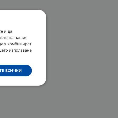
е и да
нето на нашия
 да я комбинират
ашето използване
ТЕ ВСИЧКИ