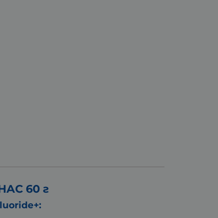
АС 60 г
uoride+: