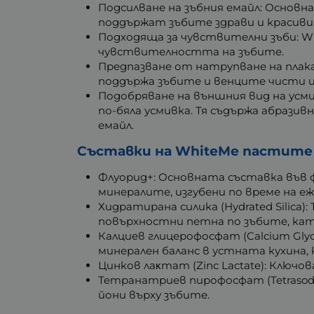
Подсилване на зъбния емайл: Основн
поддържат зъбите здрави и красиви
Подходяща за чувствителни зъби: Wh
чувствителността на зъбите.
Предпазване от натрупване на плак
поддържа зъбите и венците чисти и
Подобряване на външния вид на усми
по-бяла усмивка. Тя съдържа абраз
емайл.
Съставки на WhiteMe пастите з
Флуорид+: Основната съставка във ф
минералите, изгубени по време на е
Хидратирана силика (Hydrated Silica
повърхностни петна по зъбите, кат
Калциев глицерофосфат (Calcium Gly
минерален баланс в устната кухина, 
Цинков лаκтат (Zinc Lactate): Ключ
Тетранатриев пирофосфат (Tetrasodi
йони върху зъбите.