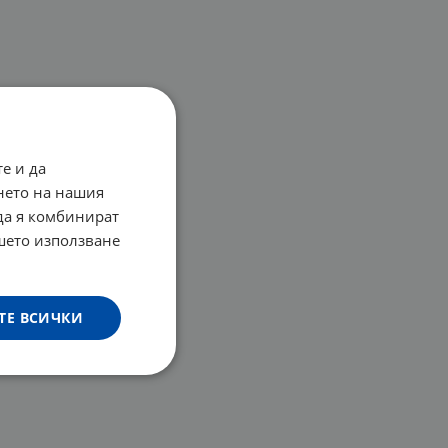
е и да
нето на нашия
 да я комбинират
ашето използване
ТЕ ВСИЧКИ