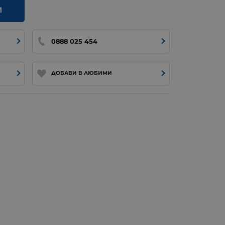
И
0888 025 454
ДОБАВИ В ЛЮБИМИ