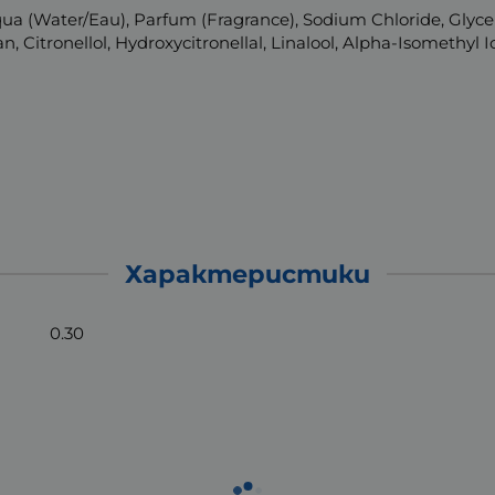
 (Water/Eau), Parfum (Fragrance), Sodium Chloride, Glycer
Citronellol, Hydroxycitronellal, Linalool, Alpha-Isomethyl 
Характеристики
0.30