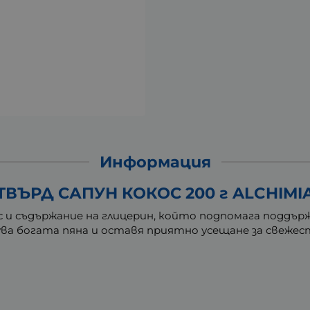
Информация
ТВЪРД САПУН КОКОС 200 г ALCHIMI
ос и съдържание на глицерин, който подпомага подд
ва богата пяна и оставя приятно усещане за свежес