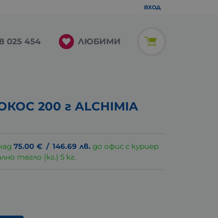
ВХОД
ЛЮБИМИ
8 025 454
КОС 200 г ALCHIMIA
над
75.00
€
/
146.69
лв.
до офис с куриер
о тегло (кг.) 5 кг.