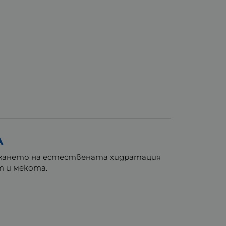
A
ържането на естествената хидратация
т и мекота.