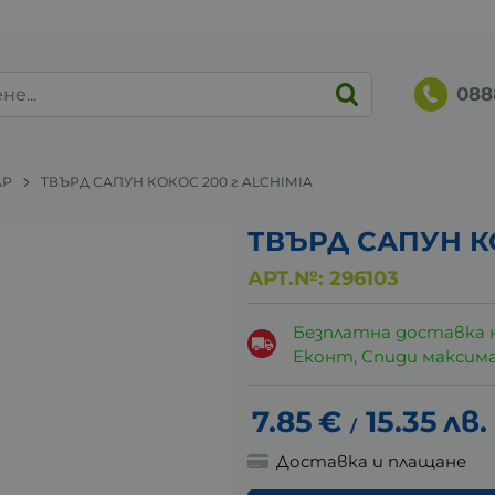
088
AP
ТВЪРД САПУН КОКОС 200 г ALCHIMIA
ТВЪРД САПУН КО
АРТ.№:
296103
Безплатна доставка 
Еконт, Спиди максималн
7.85
€
15.35
лв.
/
Доставка и плащане